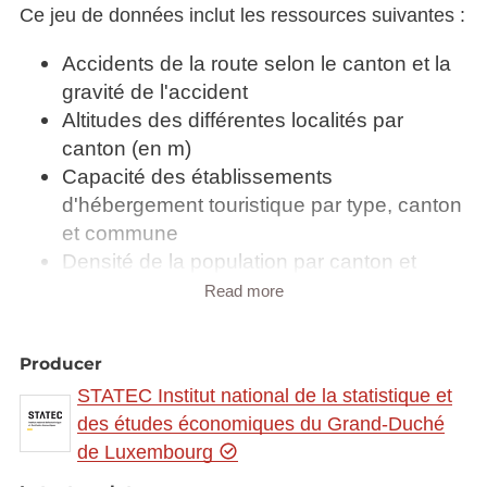
Ce jeu de données inclut les ressources suivantes :
Accidents de la route selon le canton et la
gravité de l'accident
Altitudes des différentes localités par
canton (en m)
Capacité des établissements
d'hébergement touristique par type, canton
et commune
Densité de la population par canton et
commune au 1er janvier (Habitants par
Read more
km²)
Effectif du cheptel par canton et commune
Producer
1901 - 2006
STATEC Institut national de la statistique et
Emploi et chômage par canton et
des études économiques du Grand-Duché
commune
de Luxembourg
Exploitations agricoles et viticoles par
canton et commune 2012