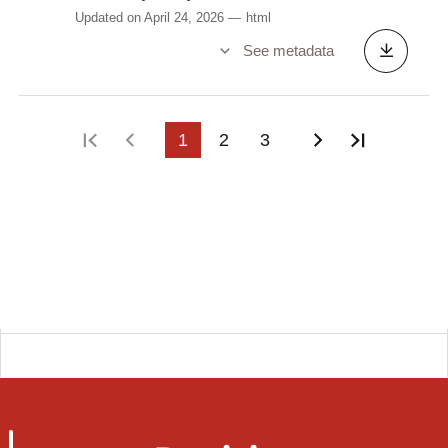
Updated on April 24, 2026
html
See metadata
First page
Previous page
1
2
3
Next page
Last pag