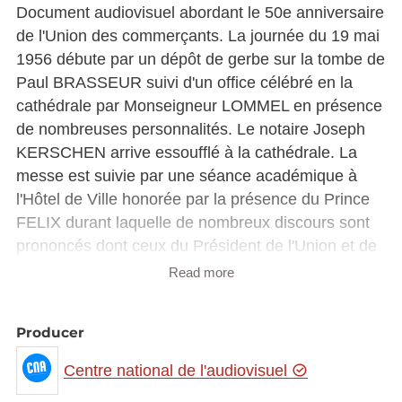
Document audiovisuel abordant le 50e anniversaire
de l'Union des commerçants. La journée du 19 mai
1956 débute par un dépôt de gerbe sur la tombe de
Paul BRASSEUR suivi d'un office célébré en la
cathédrale par Monseigneur LOMMEL en présence
de nombreuses personnalités. Le notaire Joseph
KERSCHEN arrive essoufflé à la cathédrale. La
messe est suivie par une séance académique à
l'Hôtel de Ville honorée par la présence du Prince
FELIX durant laquelle de nombreux discours sont
prononcés dont ceux du Président de l'Union et de
M. Paul WILWERTZ (pour le Collège). Aux côtés du
Read more
Prince on note la présence, en partant de la
gauche, de MM Emile HAMILIUS, Paul
Producer
WILWERTZ, Pierre WERNER, Pierre FRIEDEN,
Emile REUTER. La séance est suivie d'un vin
Centre national de l'audiovisuel
d'honneur animé par un orchestre. Monseigneur