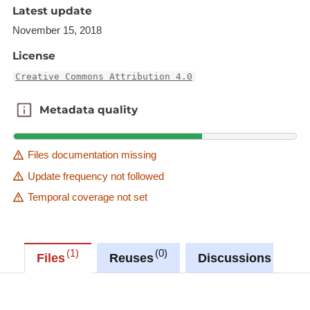
LOMMEL trinque avec plusieurs personnalités. Puis
Latest update
a lieu un banquet au cours duquel M. HAMILIUS
November 15, 2018
prend la parole ainsi que d'autres. La soirée est
License
marquée par un dîner-spectacle avec Hary
HAAGEN. Les membres du Comité de l'Union ont
Creative Commons Attribution 4.0
également déposé une gerbe au pieds du
Metadata quality
Metadata quality
monument du souvenir.
Files documentation missing
Update frequency not followed
Temporal coverage not set
1
0
0
Files
Reuses
Discussions