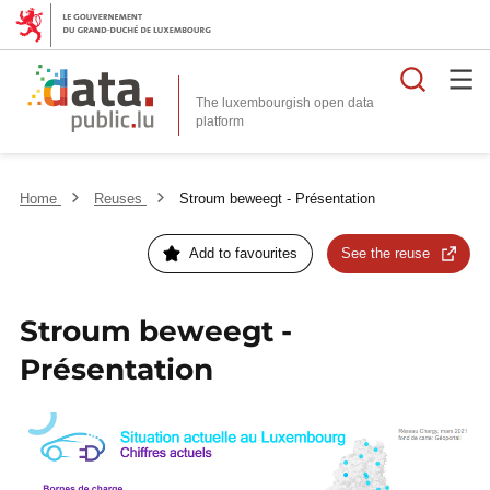
Searc
The luxembourgish open data
Home
Reuses
Stroum beweegt - Présentation
Add to favourites
See the reuse
Stroum beweegt -
Présentation