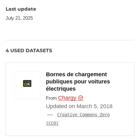
promouvoir des mesures concrètes ayant un
Last update
impact positif auprès des participants individuels et
July 21, 2025
de la société luxembourgeoise dans son ensemble.
4 USED DATASETS
Bornes de chargement
publiques pour voitures
électriques
Chargy
From
Updated on March 5, 2018
Creative Commons Zero
(CC0)