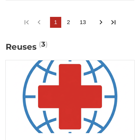
First page
Previous page
1
2
13
Next page
Last pa
3
Reuses