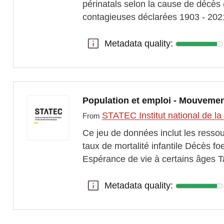
périnatals selon la cause de décès 
contagieuses déclarées 1903 - 202
Metadata quality:
Metadata quality:
Population et emploi - Mouvemen
STATEC Institut national de 
From
Ce jeu de données inclut les resso
taux de mortalité infantile Décès f
Espérance de vie à certains âges T
Metadata quality:
Metadata quality: