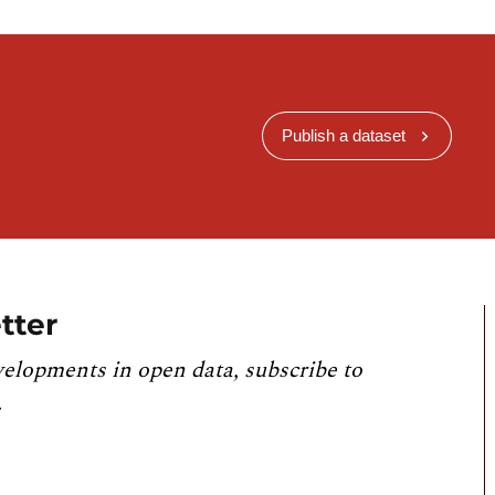
Publish a dataset
tter
velopments in open data, subscribe to
.