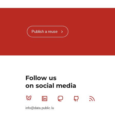
Publish a reuse
Follow us
on social media
Bluesky
Linkedin
Mastodon
Github
RSS
info@data.public.lu