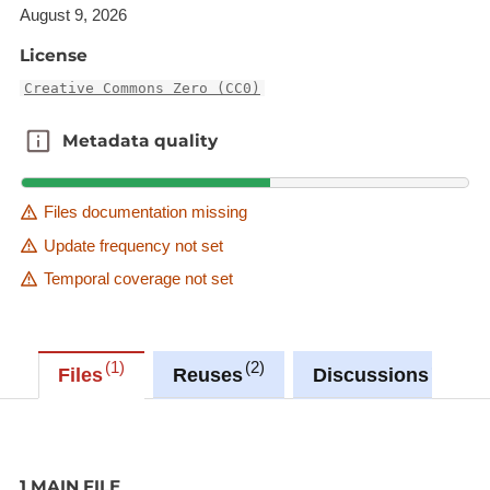
L’adresse e-mail (email)
August 9, 2026
La dernière circonscription
License
(derniere_circonscription)
Creative Commons Zero (CC0)
Metadata quality
Metadata quality
Files documentation missing
Update frequency not set
Temporal coverage not set
1
2
1
Files
Reuses
Discussions
1 MAIN FILE