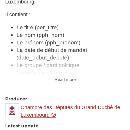
Luxembourg.
Il contient :
Le titre (per_titre)
Le nom (pph_nom)
Le prénom (pph_prenom)
La date de début de mandat
(date_debut_depute)
Le groupe / parti politique
(rattachement_abrv)
Le type du groupe / parti
Read more
(rattachement_type)
La date de naissance
Producer
(pph_date_naissance)
Chambre des Députés du Grand-Duché de
L’adresse (address)
Luxembourg
Le téléphone fixe (phone_ext)
Le téléphone portable (phone_mobile)
Latest update