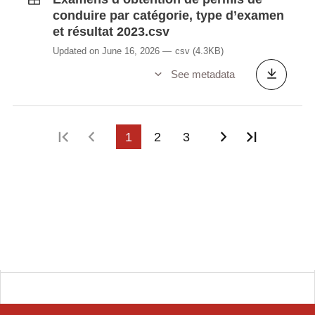
conduire par catégorie, type d’examen
et résultat 2023.csv
Updated on June 16, 2026
csv
(4.3KB)
See metadata
First page
Previous page
1
2
3
Next page
Last pag