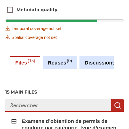
Metadata quality
Metadata quality
Temporal coverage not set
Spatial coverage not set
15
0
0
Files
Reuses
Discussions
15 MAIN FILES
Search files
S
Examens d’obtention de permis de
conduire par catégorie, type d’examen