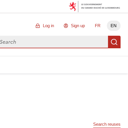
Log in
Sign up
FR
EN
arch for data
Se
Search reuses