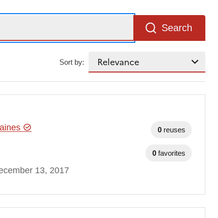
Search
Sort by:
maines
0
reuses
0
favorites
ecember 13, 2017