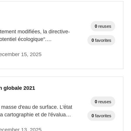
0
reuses
rtement modifiées, la directive-
 potentiel écologique".…
0
favorites
ecember 15, 2025
n globale 2021
0
reuses
 masse d'eau de surface. L'état
a cartographie et de l'évalua…
0
favorites
ecember 13, 2025