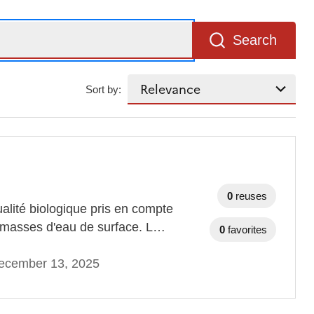
Search
Sort by:
0
reuses
alité biologique pris en compte
es masses d'eau de surface. L…
0
favorites
ecember 13, 2025