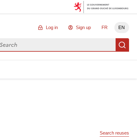
Log in
Sign up
FR
EN
arch for data
Se
Search reuses