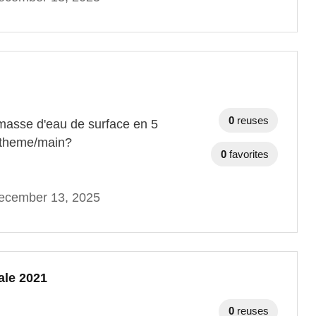
0
reuses
r masse d'eau de surface en 5
u/theme/main?
0
favorites
ecember 13, 2025
ale 2021
0
reuses