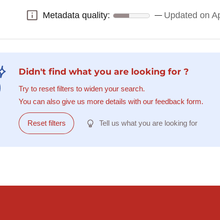
Metadata quality:
Updated on Ap
Metadata quality:
Didn't find what you are looking for ?
Try to reset filters to widen your search.
You can also give us more details with our feedback form.
Reset filters
Tell us what you are looking for