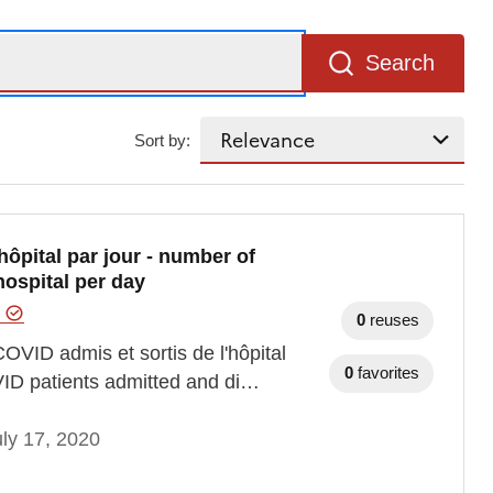
Search
Sort by:
ôpital par jour - number of
ospital per day
e
0
reuses
OVID admis et sortis de l'hôpital
0
favorites
VID patients admitted and di…
ly 17, 2020