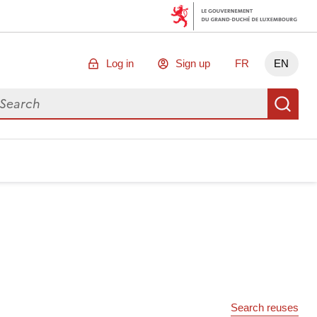
Log in
Sign up
FR
EN
arch for data
Se
Search reuses