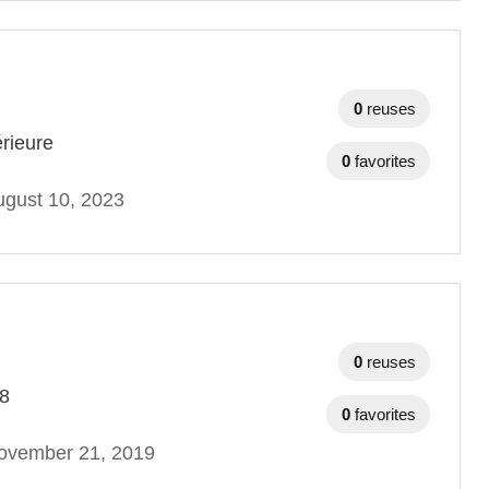
0
reuses
érieure
0
favorites
gust 10, 2023
0
reuses
18
0
favorites
ovember 21, 2019