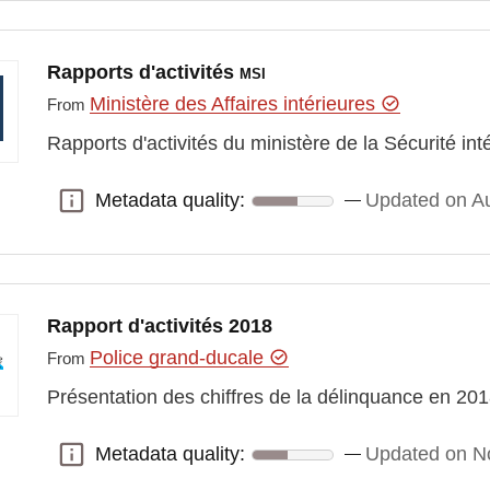
Rapports d'activités
MSI
Ministère des Affaires intérieures
From
Rapports d'activités du ministère de la Sécurité int
Metadata quality:
Updated on Au
Metadata quality:
Rapport d'activités 2018
Police grand-ducale
From
Présentation des chiffres de la délinquance en 20
Metadata quality:
Updated on N
Metadata quality: