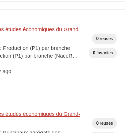
t des études économiques du Grand-
0
reuses
 : Production (P1) par branche
0
favorites
duction (P1) par branche (NaceR…
y ago
t des études économiques du Grand-
0
reuses
 : Principaux agrégats des