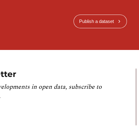
Publish a dataset
tter
velopments in open data, subscribe to
.