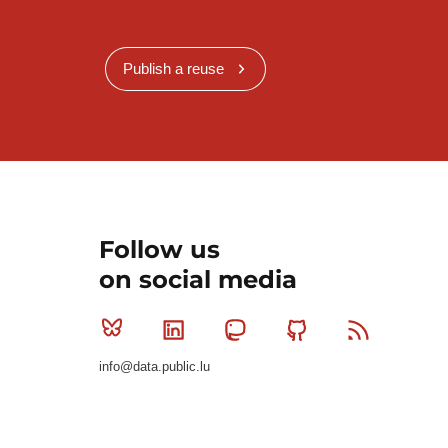
Publish a reuse
Follow us
on social media
Bluesky
Linkedin
Mastodon
Github
RSS
info@data.public.lu