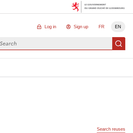
Log in
Sign up
FR
EN
arch for data
Se
Search reuses