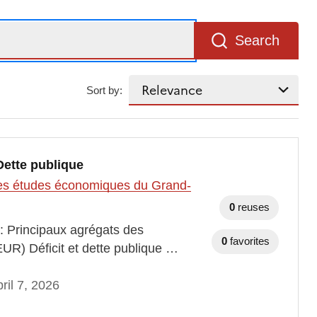
Search
Sort by:
Dette publique
t des études économiques du Grand-
0
reuses
 : Principaux agrégats des
0
favorites
EUR) Déficit et dette publique …
ril 7, 2026