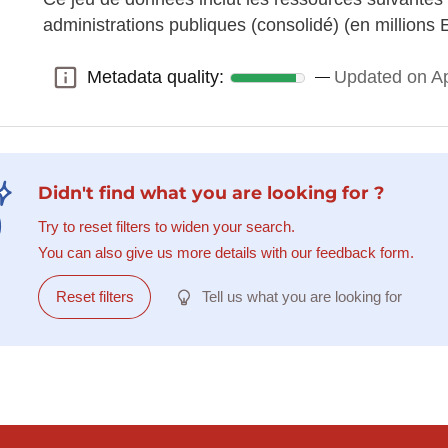
administrations publiques (consolidé) (en millions 
Metadata quality:
Updated on Ap
Metadata quality:
Didn't find what you are looking for ?
Try to reset filters to widen your search.
You can also give us more details with our feedback form.
Reset filters
Tell us what you are looking for