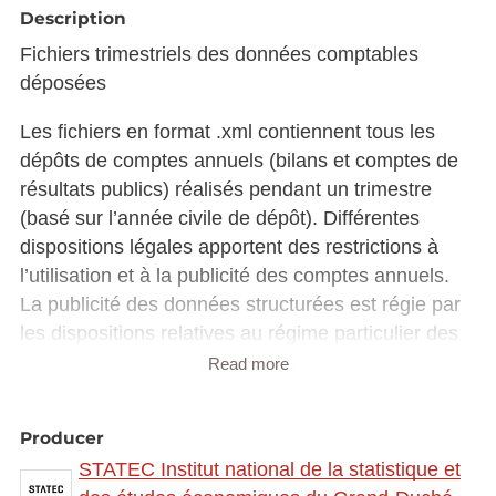
Description
Fichiers trimestriels des données comptables
déposées
Les fichiers en format .xml contiennent tous les
dépôts de comptes annuels (bilans et comptes de
résultats publics) réalisés pendant un trimestre
(basé sur l’année civile de dépôt). Différentes
dispositions légales apportent des restrictions à
l’utilisation et à la publicité des comptes annuels.
La publicité des données structurées est régie par
les dispositions relatives au régime particulier des
sociétés mères et filiales (Art.70 et 71) et celles
Read more
relatives au dépôt et à la publicité des comptes
annuels (Art.79) de la loi modifiée du 19 décembre
Producer
2002. Lors de la procédure de dépôt, les
STATEC Institut national de la statistique et
entreprises ont à cet effet la possibilité de cocher