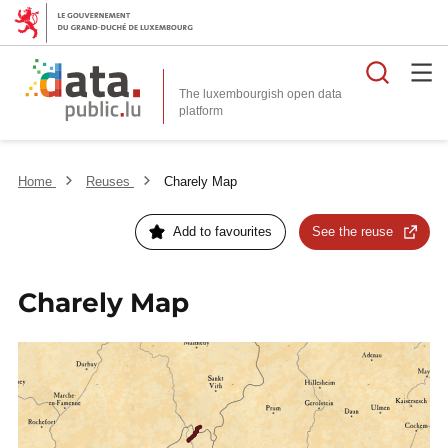
Searc
The luxembourgish open data
Home
Reuses
Charely Map
Add to favourites
See the reuse
Charely Map