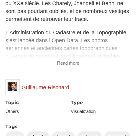
du XXe siècle. Les Charely, Jhangeli et Benni ne
sont pas pourtant oubliés, et de nombreux vestiges
permettent de retrouver leur tracé.
L’Administration du Cadastre et de la Topographie
s’est lancée dans l’Open Data. Les photos
aériennes et anciennes cartes topographiques
ouvertes du géoportail sont librement utilisables
Read more
pour créer ce genre de cartes.
La Charely Map montre les 183 km de voie étroite
et 90% des 147 km de voie normale disparus.
Guillaume Rischard
Topic
Type
Others
Visualization
Tags