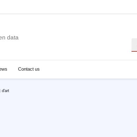
en data
Se
ews
Contact us
 d'art