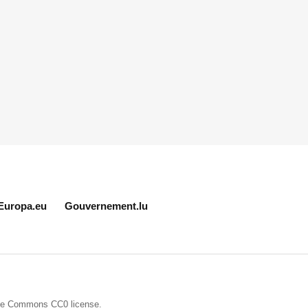
Europa.eu
Gouvernement.lu
ive Commons CC0
license.