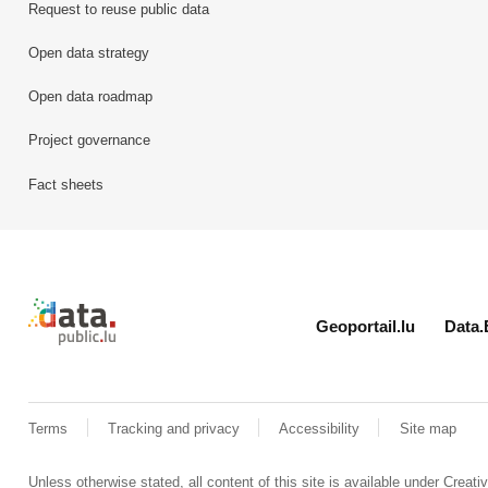
Request to reuse public data
Open data strategy
Open data roadmap
Project governance
Fact sheets
Retour à l'accueil de data.public.lu
Geoportail.lu
Data.
Terms
Tracking and privacy
Accessibility
Site map
Unless otherwise stated, all content of this site is available under
Creat