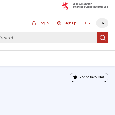
Log in
Sign up
FR
EN
arch for data
Se
Add to favourites