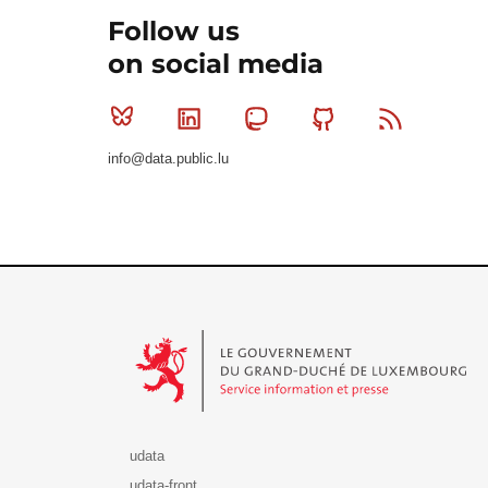
Follow us
on social media
Bluesky
Linkedin
Mastodon
Github
RSS
info@data.public.lu
Le Gouvernement du Grand-Duché de Luxembourg - S
udata
udata-front