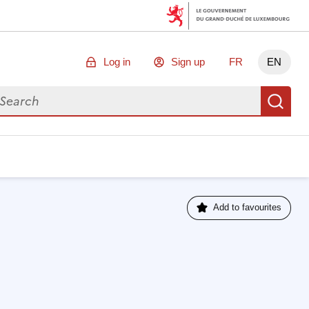
Log in
Sign up
FR
EN
arch for data
Se
Add to favourites