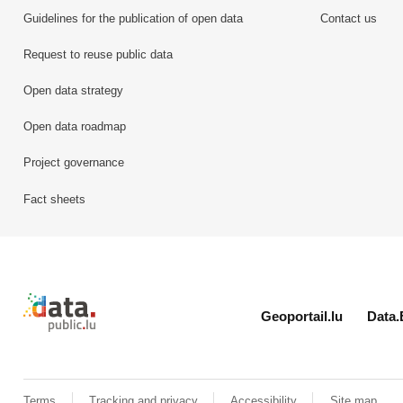
Guidelines for the publication of open data
Contact us
Request to reuse public data
Open data strategy
Open data roadmap
Project governance
Fact sheets
Retour à l'accueil de data.public.lu
Geoportail.lu
Data.
Terms
Tracking and privacy
Accessibility
Site map