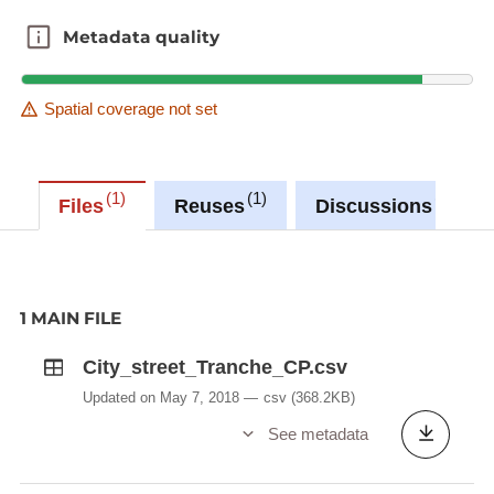
Metadata quality
Metadata quality
Spatial coverage not set
1
1
3
Files
Reuses
Discussions
1 MAIN FILE
City_street_Tranche_CP.csv
Updated on May 7, 2018
csv
(368.2KB)
See metadata