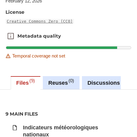
February 12, 2026
License
Synchronisé automatiquement depuis la
base de
Creative Commons Zero (CC0)
données LUSTAT
Metadata quality
Metadata quality
Temporal coverage not set
9
0
0
Files
Reuses
Discussions
9 MAIN FILES
Indicateurs météorologiques
nationaux