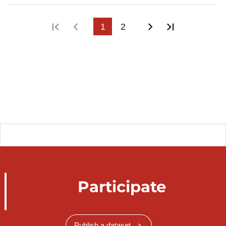
First page
Previous page
1
2
Next page
Last page
Participate
Publish a dataset