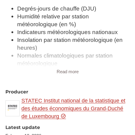
Degrés-jours de chauffe (DJU)
Humidité relative par station
météorologique (en %)
Indicateurs météorologiques nationaux
Insolation par station météorologique (en
heures)
Normales climatologiques par station
météorologique
Pression atmosphérique par station
Read more
météorologique (en mm/millibar)
Quantités de pluie par station
Producer
météorologique (en mm)
STATEC Institut national de la statistique et
Températures minima et maxima par
des études économiques du Grand-Duché
station météorologique (en °C)
de Luxembourg
Températures moyennes par station
météorologique (en °C)
Latest update