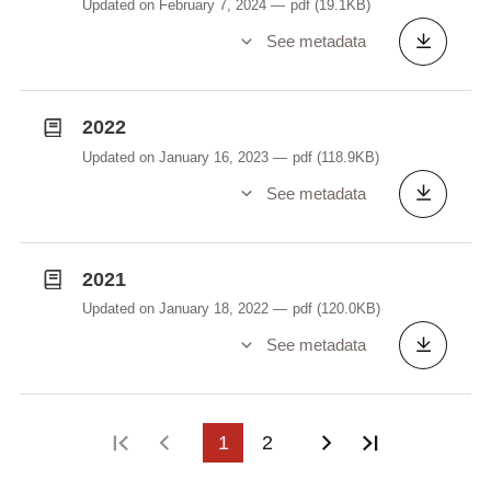
Updated on February 7, 2024
pdf
(19.1KB)
asbl, Syndicat d’Intérêts Locaux de Schrassig asbl,
See metadata
Syndicat d’Intérêts Locaux Hamm-Pulvermühle
asbl, Syndicat d’Initiative et d’Intérêts locaux
Fetschenhof-Cents asbl, le Directeur de l’Aéroport,
2022
le Directeur de l’Aviation civile et le Ministre des
Transports.
Updated on January 16, 2023
pdf
(118.9KB)
See metadata
2021
Updated on January 18, 2022
pdf
(120.0KB)
See metadata
First page
Previous page
1
2
Next page
Last page