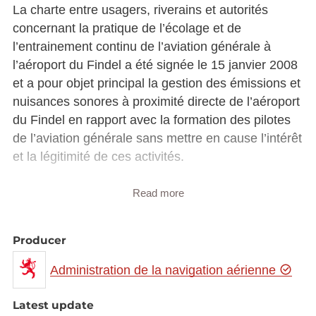
La charte entre usagers, riverains et autorités
concernant la pratique de l’écolage et de
l’entrainement continu de l’aviation générale à
l’aéroport du Findel a été signée le 15 janvier 2008
et a pour objet principal la gestion des émissions et
nuisances sonores à proximité directe de l’aéroport
du Findel en rapport avec la formation des pilotes
de l’aviation générale sans mettre en cause l’intérêt
et la légitimité de ces activités.
Les objectifs sont les suivants :
Read more
Diminuer le bruit à la source ;
Préciser les circuits « touch-and-go » et les
Producer
circuits d’attente en mentionnant leurs
Administration de la navigation aérienne
configurations entières avec indication des
repères au sol visant un survol autant que
Latest update
possible de zones non-habités ;