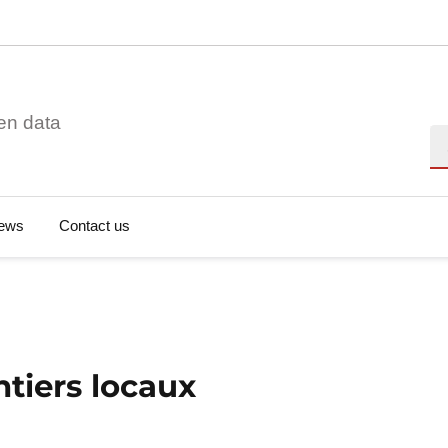
en data
Se
ews
Contact us
ntiers locaux