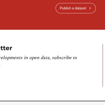
Publish a dataset
tter
velopments in open data, subscribe to
.