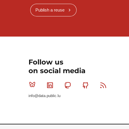
Publish a reuse
Follow us
on social media
Bluesky
Linkedin
Mastodon
Github
RSS
info@data.public.lu