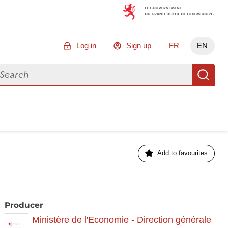
Log in
Sign up
FR
EN
arch for data
Se
Add to favourites
Producer
Ministère de l'Economie - Direction générale