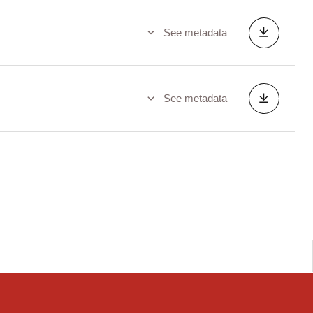
See metadata
See metadata