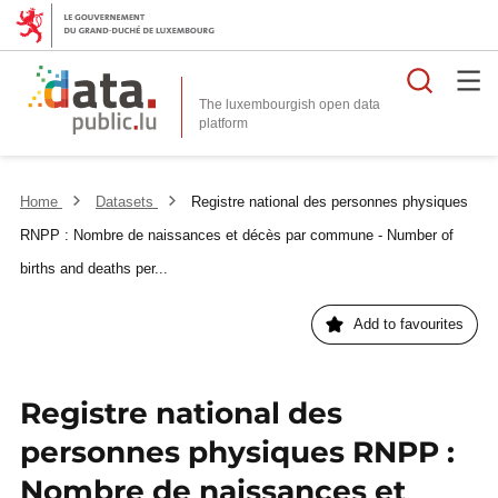
Searc
The luxembourgish open data
Home
Datasets
Registre national des personnes physiques
RNPP : Nombre de naissances et décès par commune - Number of
births and deaths per...
Add to favourites
Registre national des
personnes physiques RNPP :
Nombre de naissances et