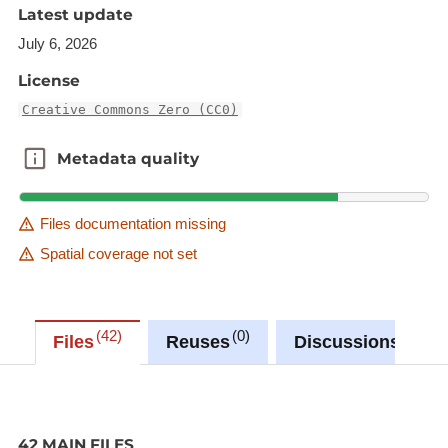
Latest update
July 6, 2026
License
Creative Commons Zero (CC0)
Metadata quality
Metadata quality
Files documentation missing
Spatial coverage not set
42
0
0
Files
Reuses
Discussions
42 MAIN FILES