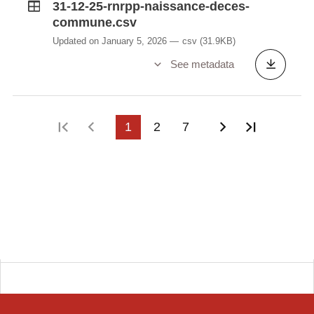
31-12-25-rnrpp-naissance-deces-
commune.csv
Updated on January 5, 2026
csv
(31.9KB)
See metadata
First page
Previous page
1
2
7
Next page
Last pag