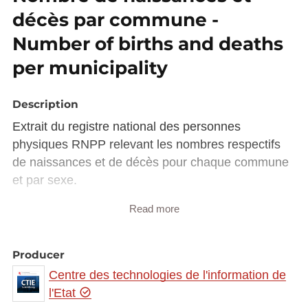
décès par commune -
Number of births and deaths
per municipality
Description
Extrait du registre national des personnes
physiques RNPP relevant les nombres respectifs
de naissances et de décès pour chaque commune
et par sexe.
Read more
Extract from the national person register RNPP
indicating the respective number of births and
deaths per sex in each municipality.
Producer
Centre des technologies de l'information de
l'Etat