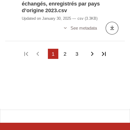
échangés, enregistrés par pays
d’origine 2023.csv
Updated on January 30, 2025
csv
(3.3KB)
See metadata
First page
Previous page
1
2
3
Next page
Last pag