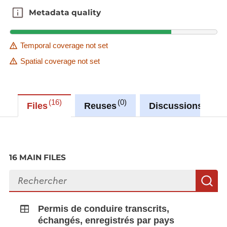
Metadata quality
Metadata quality
Temporal coverage not set
Spatial coverage not set
16
0
0
Files
Reuses
Discussions
16 MAIN FILES
Search files
S
Permis de conduire transcrits,
échangés, enregistrés par pays