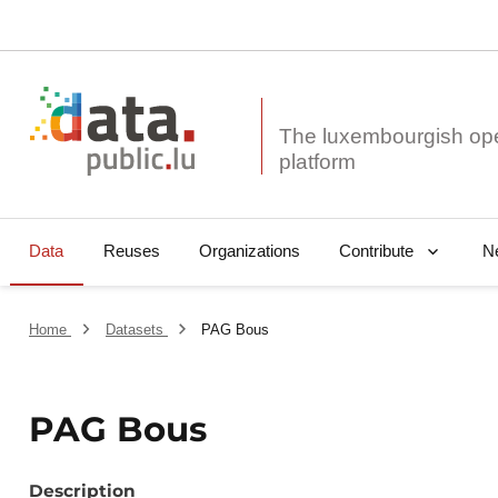
The luxembourgish op
Data
Reuses
Organizations
N
Contribute
Home
Datasets
PAG Bous
PAG Bous
Description