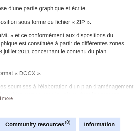
 d’une partie graphique et écrite.
sition sous forme de fichier « ZIP ».
 GML » et ce conformément aux dispositions du
raphique est constituée à partir de différentes zones
8 juillet 2011 concernant le contenu du plan
 format « DOCX ».
nes soumises à l’élaboration d’un plan d’aménagement
 disposition tout comme les plans d'aménagement
d more
ts sont fournis en format « PDF ».
erez d’avantage d’informations concernant la structure
0
programme « QGIS » permettant de télécharger,
Community resources
Information
 graphique du PAG.