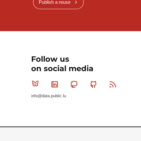
Publish a reuse
Follow us
on social media
Bluesky
Linkedin
Mastodon
Github
RSS
info@data.public.lu