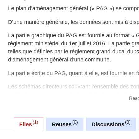
Le plan d’aménagement général (« PAG ») se compose
D’une manière générale, les données sont mis à dispo
La partie graphique du PAG est fournie au format «
règlement ministériel du 1er juillet 2016. La partie g
telles que définies par le règlement grand-ducal du 2
d’aménagement général d’une commune.
La partie écrite du PAG, quant à elle, est fournie en
Les schémas directeurs couvrant l’ensemble des zo
particulier „nouveau quartier“ sont également mis à
Rea
particulier (PAP) maintenus en vigueur. Ces documen
Sur le site
https://pag-upload.mi.public.lu
, vous trouv
1
0
0
« GML » ainsi qu’un outil plugin développé pour le 
Files
Reuses
Discussions
visualiser (selon la légende type) et éditer la partie