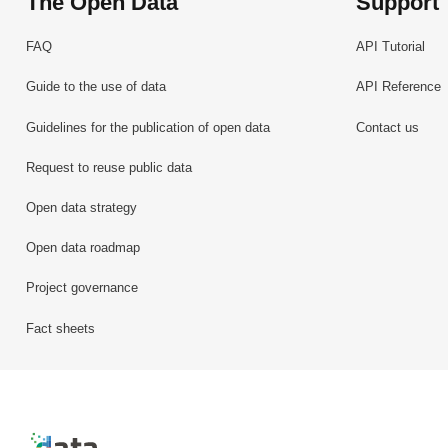
The Open Data
Support
FAQ
API Tutorial
Guide to the use of data
API Reference
Guidelines for the publication of open data
Contact us
Request to reuse public data
Open data strategy
Open data roadmap
Project governance
Fact sheets
Retour à l'accueil de data.public.lu