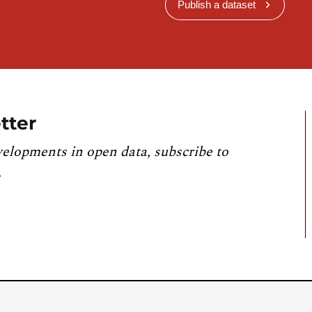
Publish a dataset
tter
velopments in open data, subscribe to
.