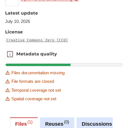
TYPCOM: modèle
count: nombre de couples "marque /
Latest update
modèle" disponibles dans le dernier export
July 10, 2026
du parc automobile.
License
Creative Commons Zero (CC0)
Metadata quality
Metadata quality
Files documentation missing
File formats are closed
Temporal coverage not set
Spatial coverage not set
1
0
0
Files
Reuses
Discussions