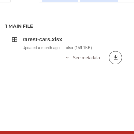
1 MAIN FILE
rarest-cars.xlsx
Updated a month ago
xlsx
(159.1KB)
See metadata