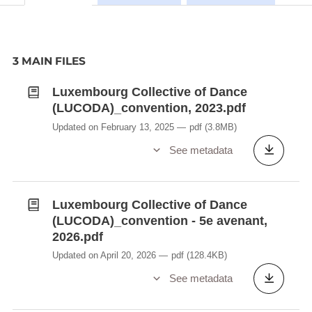
Depuis sa création, l'association a proposé
plusieurs projets indépendants dont e. a. «
DisEngaged », une performance in situ autour de
3 MAIN FILES
l'œuvre d'Edward Steichen, présentée dans le
cadre du SoSo Festival au CNA à Dudelange
Luxembourg Collective of Dance
(2019), « In Continuum», une collaboration
(LUCODA)_convention, 2023.pdf
internationale avec la Staatsgalerie Saarbrücken
Updated on February 13, 2025
pdf
(3.8MB)
dans le cadre du Festival Perspectives (2021) ou
See metadata
encore « La création du monde - Resondance »,
une collaboration avec l'Orchestre de Chambre du
Luxembourg et le Kinneksbond Mamer (2021 ).
Luxembourg Collective of Dance
(LUCODA)_convention - 5e avenant,
2026.pdf
Updated on April 20, 2026
pdf
(128.4KB)
See metadata