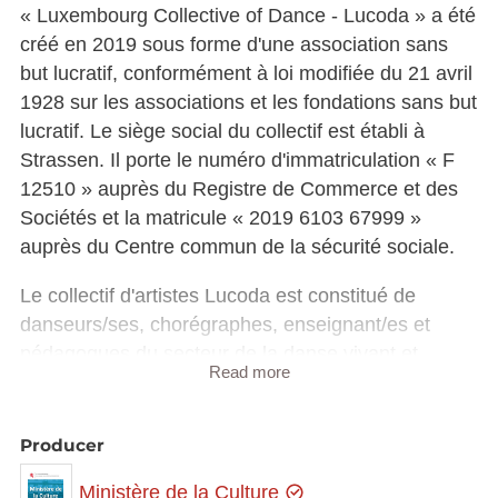
« Luxembourg Collective of Dance - Lucoda » a été
créé en 2019 sous forme d'une association sans
but lucratif, conformément à loi modifiée du 21 avril
1928 sur les associations et les fondations sans but
lucratif. Le siège social du collectif est établi à
Strassen. Il porte le numéro d'immatriculation « F
12510 » auprès du Registre de Commerce et des
Sociétés et la matricule « 2019 6103 67999 »
auprès du Centre commun de la sécurité sociale.
Le collectif d'artistes Lucoda est constitué de
danseurs/ses, chorégraphes, enseignant/es et
pédagogues du secteur de la danse vivant et
Read more
travaillant au Luxembourg. Il a pour objet d'œuvrer
en faveur de la danse, de développer, de
promouvoir, de coordonner, de représenter et/ou
Producer
d'organiser des actions à caractère artistique,
Ministère de la Culture
culturel, social, pédagogique, éducatif et/ou