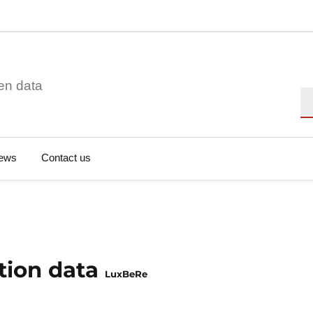
en data
Se
ews
Contact us
tion data
LuxBeRe