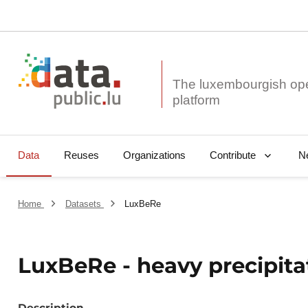
The luxembourgish op
Data
Reuses
Organizations
N
Contribute
Home
Datasets
LuxBeRe
LuxBeRe - heavy precipita
Description