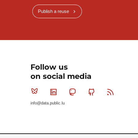
Publish a reuse
Follow us
on social media
Bluesky
Linkedin
Mastodon
Github
RSS
info@data.public.lu