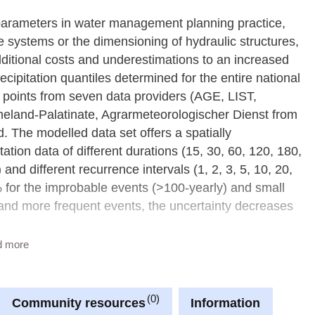
 parameters in water management planning practice,
e systems or the dimensioning of hydraulic structures,
itional costs and underestimations to an increased
ecipitation quantiles determined for the entire national
ing points from seven data providers (AGE, LIST,
and-Palatinate, Agrarmeteorologischer Dienst from
 The modelled data set offers a spatially
tation data of different durations (15, 30, 60, 120, 180,
nd different recurrence intervals (1, 2, 3, 5, 10, 20,
% for the improbable events (>100-yearly) and small
s and more frequent events, the uncertainty decreases
d more
d out by IAWG Ottobrunn on behalf of the Luxembourg
0
Community resources
Information
d exhibited implausible extreme values in the regions