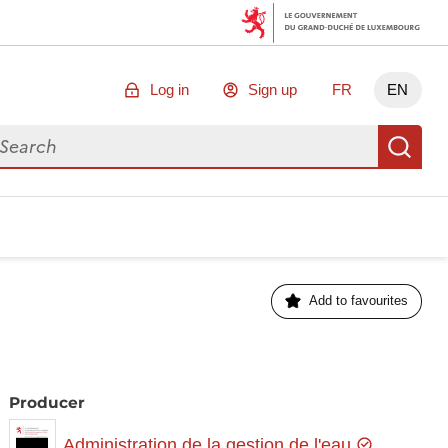
Log in
Sign up
FR
EN
arch for data
Se
Add to favourites
Producer
Administration de la gestion de l'eau