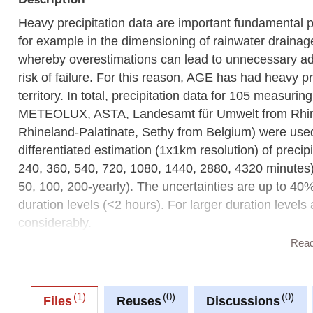
Heavy precipitation data are important fundamental
for example in the dimensioning of rainwater drainag
whereby overestimations can lead to unnecessary add
risk of failure. For this reason, AGE has had heavy pr
territory. In total, precipitation data for 105 measur
METEOLUX, ASTA, Landesamt für Umwelt from Rhinel
Rhineland-Palatinate, Sethy from Belgium) were used.
differentiated estimation (1x1km resolution) of precipi
240, 360, 540, 720, 1080, 1440, 2880, 4320 minutes) a
50, 100, 200-yearly). The uncertainties are up to 40
duration levels (<2 hours). For larger duration level
considerably.
Rea
Update of the LuxBeRe dataset
The 2023 update of the LuxBeRe dataset was carrie
Ministry of Environment, Climate and Biodiversity.
1
0
0
Files
Reuses
Discussions
The original data were generated on a 1x1 km grid an