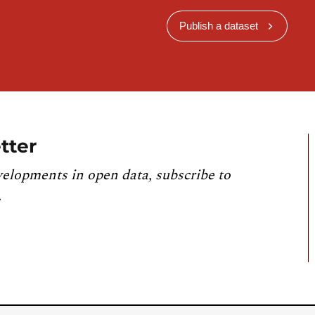
pitations dans la zone d'influence de KOSTRA
l'est de manière linéaire.
Publish a dataset
de utilisée a permis d'améliorer la précision et la
les précipitations.
tter
velopments in open data, subscribe to
.