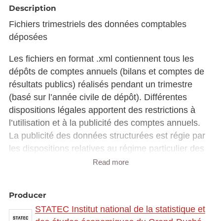
Description
Fichiers trimestriels des données comptables
déposées
Les fichiers en format .xml contiennent tous les
dépôts de comptes annuels (bilans et comptes de
résultats publics) réalisés pendant un trimestre
(basé sur l’année civile de dépôt). Différentes
dispositions légales apportent des restrictions à
l’utilisation et à la publicité des comptes annuels.
La publicité des données structurées est régie par
les dispositions relatives au régime particulier des
sociétés mères et filiales (Art.70 et 71) et celles
Read more
relatives au dépôt et à la publicité des comptes
annuels (Art.79) de la loi modifiée du 19 décembre
Producer
2002. Lors de la procédure de dépôt, les
STATEC Institut national de la statistique et
entreprises ont à cet effet la possibilité de cocher