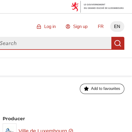
Log in
Sign up
FR
EN
arch for data
Se
Add to favourites
Producer
Ville de Luxembourg