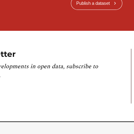
Publish a dataset
tter
velopments in open data, subscribe to
.