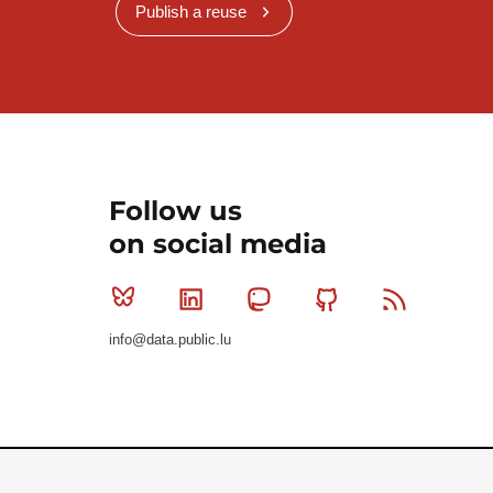
Publish a reuse
Follow us
on social media
Bluesky
Linkedin
Mastodon
Github
RSS
info@data.public.lu