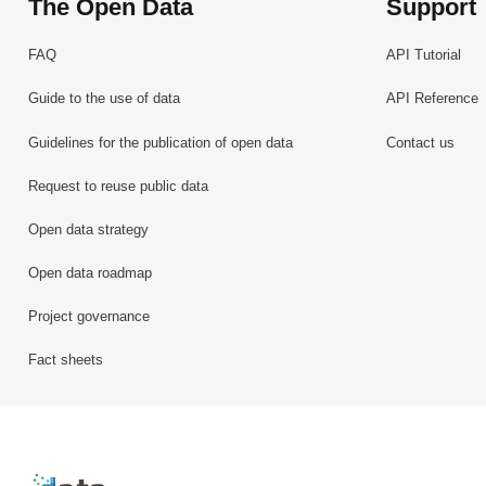
The Open Data
Support
FAQ
API Tutorial
Guide to the use of data
API Reference
Guidelines for the publication of open data
Contact us
Request to reuse public data
Open data strategy
Open data roadmap
Project governance
Fact sheets
Retour à l'accueil de data.public.lu