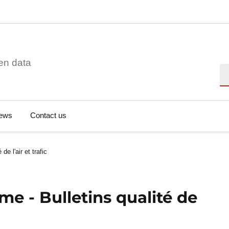
en data
Se
ews
Contact us
e l'air et trafic
e - Bulletins qualité de