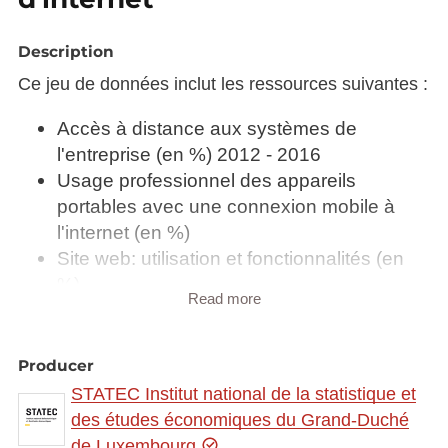
Description
Ce jeu de données inclut les ressources suivantes :
Accès à distance aux systèmes de
l'entreprise (en %) 2012 - 2016
Usage professionnel des appareils
portables avec une connexion mobile à
l'internet (en %)
Site web: utilisation et fonctionnalités (en
%)
Read more
Accès à internet (en %)
Equipement du personnel en appareils
portables avec une connexion mobile à
Producer
l'internet (en %)
STATEC Institut national de la statistique et
Usage des médias sociaux (en %)
des études économiques du Grand-Duché
Entreprises au Luxembourg et l'utilisation
de Luxembourg