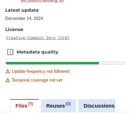
d'internet (en %) 2005 - 2013
Latest update
Présence sur le web (en %) 2005 - 2009
December 14, 2024
Équipement des entreprises (en %) 2005 -
2012
License
Creative Commons Zero (CC0)
Synchronisé automatiquement depuis la
Metadata quality
base de
Metadata quality
données LUSTAT
Update frequency not followed
Temporal coverage not set
9
0
0
Files
Reuses
Discussions