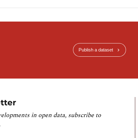
nnées LUSTAT
Publish a dataset
tter
velopments in open data, subscribe to
.