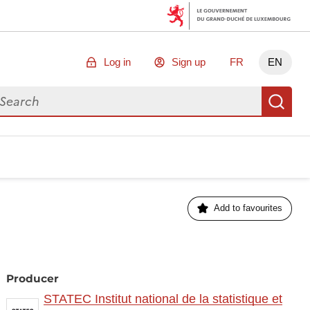
Log in
Sign up
FR
EN
arch for data
Se
Add to favourites
Producer
STATEC Institut national de la statistique et