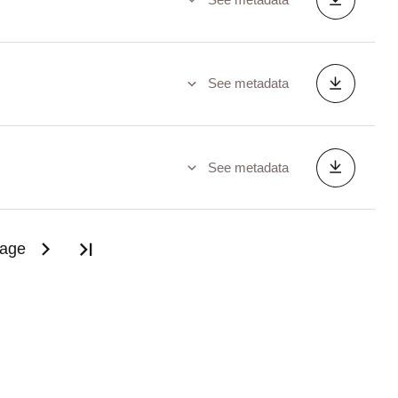
See metadata
See metadata
page
Last page