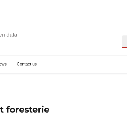
en data
Se
ews
Contact us
t foresterie