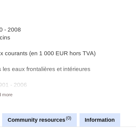
0 - 2008
cins
ix courants (en 1 000 EUR hors TVA)
es eaux frontalières et intérieures
1901 - 2006
ains agricoles au Luxembourg
d more
ton et commune 2012
ur
es
0
Community resources
Information