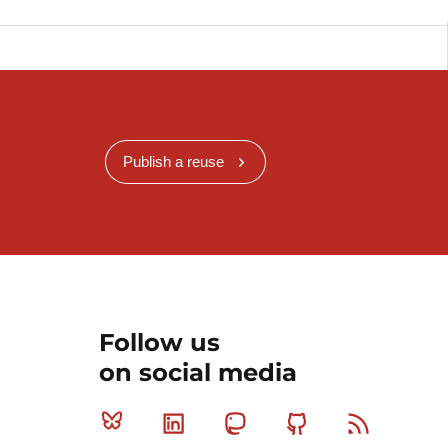
Publish a reuse
Follow us
on social media
Bluesky
Linkedin
Mastodon
Github
RSS