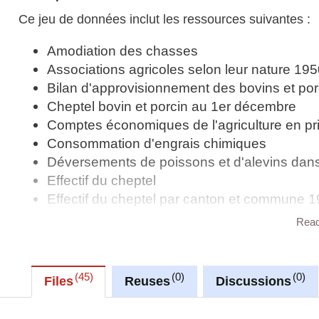
Ce jeu de données inclut les ressources suivantes :
Amodiation des chasses
Associations agricoles selon leur nature 195
Bilan d'approvisionnement des bovins et por
Cheptel bovin et porcin au 1er décembre
Comptes économiques de l'agriculture en pr
Consommation d'engrais chimiques
Déversements de poissons et d'alevins dans l
Effectif du cheptel
Effectif du cheptel par canton et commune 
Evolution des prix de fermage pour les terr
Rea
Exploitations agricoles et viticoles par can
Exploitations agricoles par classe de grande
Exploitations viticoles et superficie des vign
45
0
0
Files
Reuses
Discussions
Exportations de vins par pays de destination
Exportations de vins par type de produit