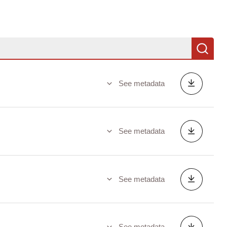
Se
See metadata
See metadata
See metadata
See metadata