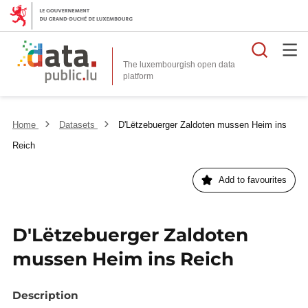
Searc
The luxembourgish open data
Home
Datasets
D'Lëtzebuerger Zaldoten mussen Heim ins
Reich
Add to favourites
D'Lëtzebuerger Zaldoten
mussen Heim ins Reich
Description