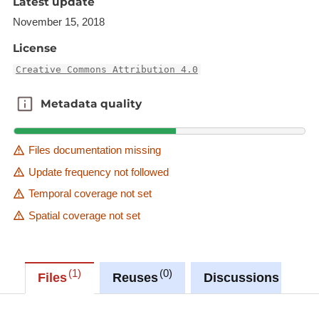
Latest update
November 15, 2018
License
Creative Commons Attribution 4.0
Metadata quality
Metadata quality
Files documentation missing
Update frequency not followed
Temporal coverage not set
Spatial coverage not set
1
0
0
Files
Reuses
Discussions