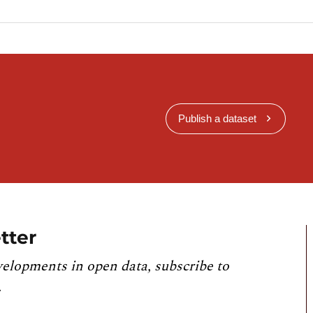
Publish a dataset
tter
velopments in open data, subscribe to
.