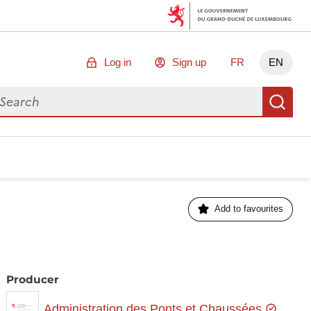
Log in
Sign up
FR
EN
arch for data
Se
Add to favourites
Producer
Administration des Ponts et Chaussées