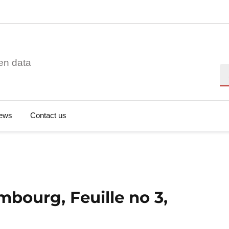
en data
Se
ews
Contact us
bourg, Feuille no 3,