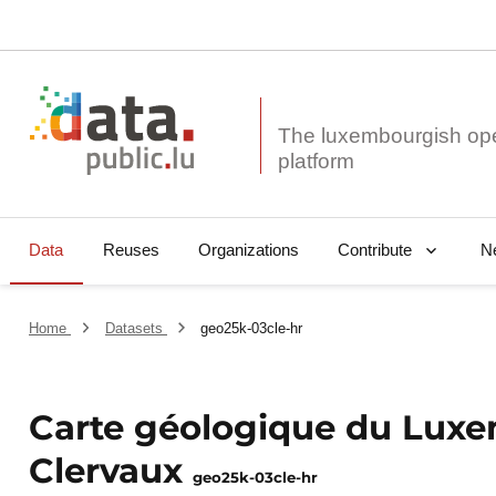
The luxembourgish op
Data
Reuses
Organizations
N
Contribute
Home
Datasets
geo25k-03cle-hr
Carte géologique du Luxem
Clervaux
geo25k-03cle-hr