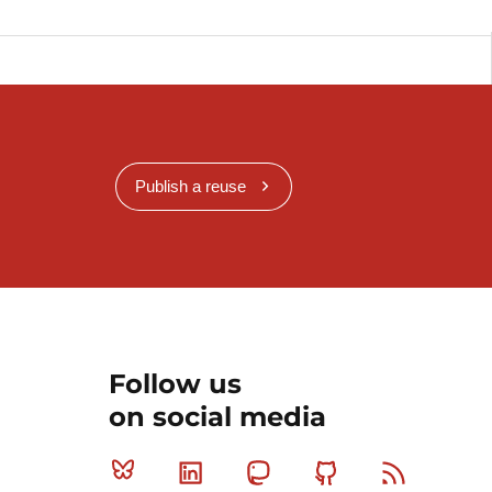
Publish a reuse
Follow us
on social media
Bluesky
Linkedin
Mastodon
Github
RSS