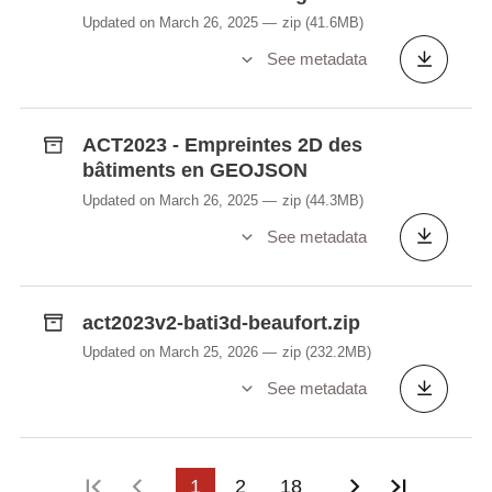
niveau des données.
Updated on March 26, 2025
zip
(41.6MB)
See metadata
ACT2023 - Empreintes 2D des
bâtiments en GEOJSON
Updated on March 26, 2025
zip
(44.3MB)
See metadata
act2023v2-bati3d-beaufort.zip
Updated on March 25, 2026
zip
(232.2MB)
See metadata
First page
Previous page
1
2
18
Next page
Last pa