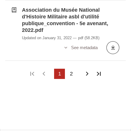
Association du Musée National
d'Histoire Militaire asbl d'utilité
publique_convention - 5e avenant,
2022.pdf
Updated on January 31, 2022
pdf
(58.2KB)
See metadata
First page
Previous page
1
2
Next page
Last page