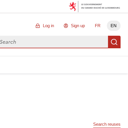
Log in
Sign up
FR
EN
arch for data
Se
Search reuses