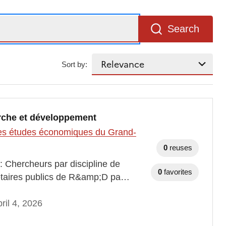
Search
Sort by:
erche et développement
t des études économiques du Grand-
0
reuses
: Chercheurs par discipline de
0
favorites
gétaires publics de R&amp;D pa…
ril 4, 2026