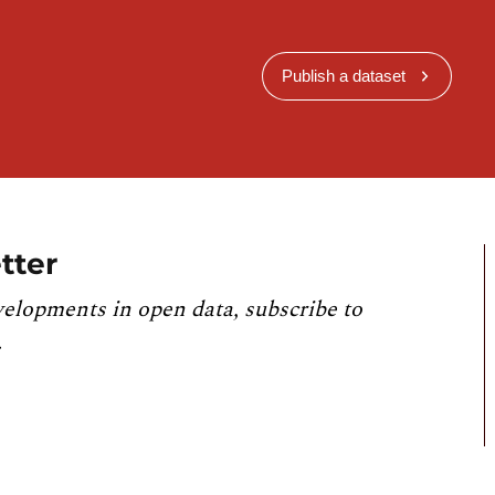
Publish a dataset
tter
velopments in open data, subscribe to
.