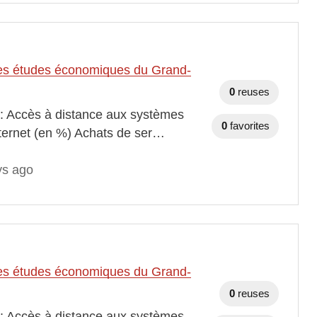
t des études économiques du Grand-
0
reuses
 : Accès à distance aux systèmes
0
favorites
nternet (en %) Achats de ser…
ys ago
t des études économiques du Grand-
0
reuses
 : Accès à distance aux systèmes