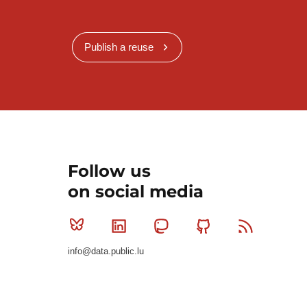
Publish a reuse
Follow us
on social media
Bluesky
Linkedin
Mastodon
Github
RSS
info@data.public.lu