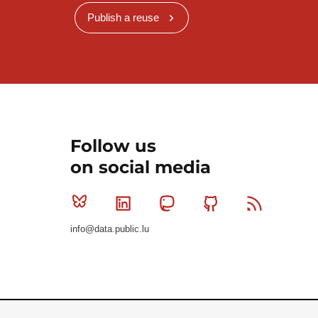
Publish a reuse
Follow us
on social media
Bluesky
Linkedin
Mastodon
Github
RSS
info@data.public.lu