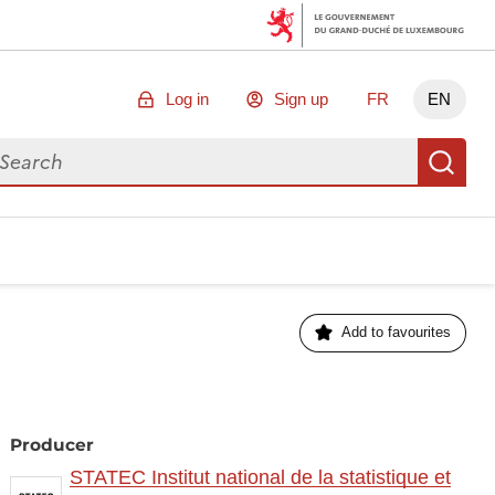
Log in
Sign up
FR
EN
arch for data
Se
Add to favourites
Producer
STATEC Institut national de la statistique et