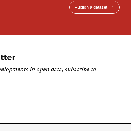
Publish a dataset
tter
velopments in open data, subscribe to
.