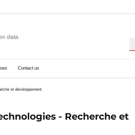
en data
Se
ews
Contact us
herche et développement
technologies - Recherche et