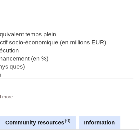
quivalent temps plein
ctif socio-économique (en millions EUR)
écution
financement (en %)
hysiques)
n
d more
nnées LUSTAT
0
Community resources
Information