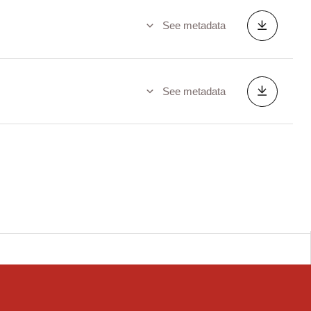
See metadata
See metadata