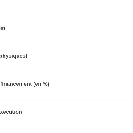
in
physiques)
 financement (en %)
exécution