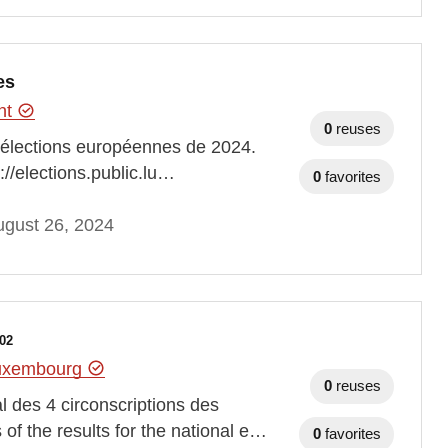
es
ent
0
reuses
es élections européennes de 2024.
://elections.public.lu…
0
favorites
gust 26, 2024
02
Luxembourg
0
reuses
 des 4 circonscriptions des
 of the results for the national e…
0
favorites