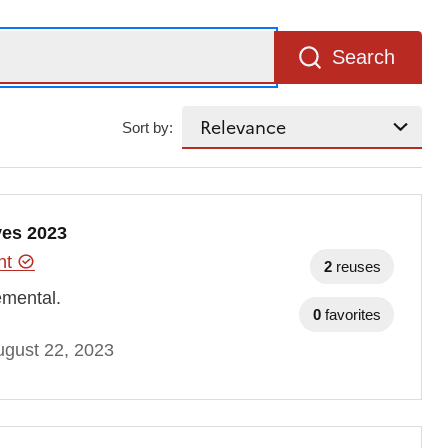
Search
Sort by:
ves 2023
ent
2
reuses
emental.
0
favorites
gust 22, 2023