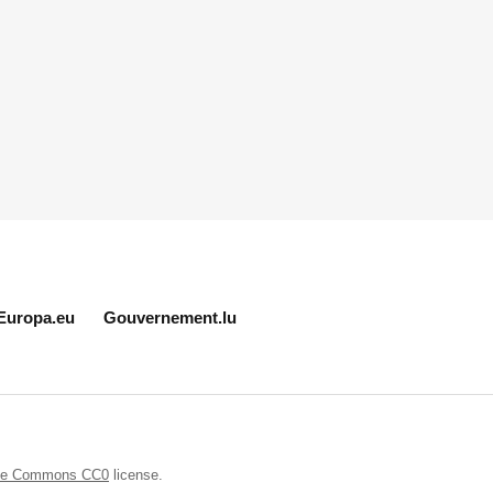
Europa.eu
Gouvernement.lu
ive Commons CC0
license.