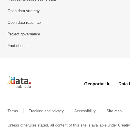
Open data strategy
Open data roadmap
Project governance
Fact sheets
Retour à l'accueil de data.public.lu
Geoportail.lu
Data.
Terms
Tracking and privacy
Accessibility
Site map
Unless otherwise stated, all content of this site is available under
Creat