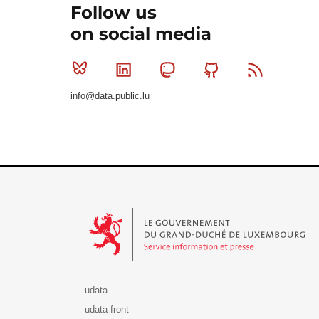
Follow us
on social media
Bluesky
Linkedin
Mastodon
Github
RSS
info@data.public.lu
Le Gouvernement du Grand-Duché de Luxembourg - S
udata
udata-front