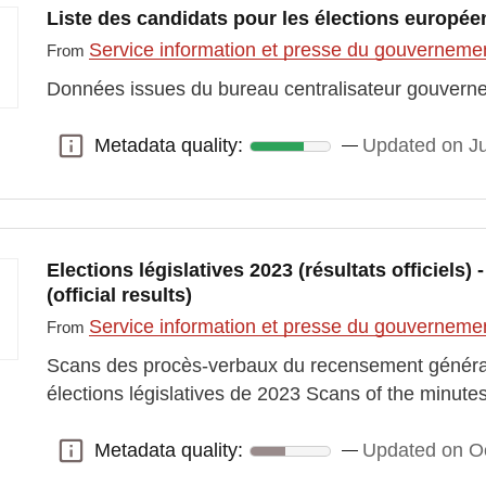
Liste des candidats pour les élections europé
Service information et presse du gouvernem
From
Données issues du bureau centralisateur gouvern
Metadata quality:
Updated on J
Metadata quality:
Elections législatives 2023 (résultats officiels)
(official results)
Service information et presse du gouvernem
From
Scans des procès-verbaux du recensement général
élections législatives de 2023 Scans of the minutes
Metadata quality:
Updated on O
Metadata quality: