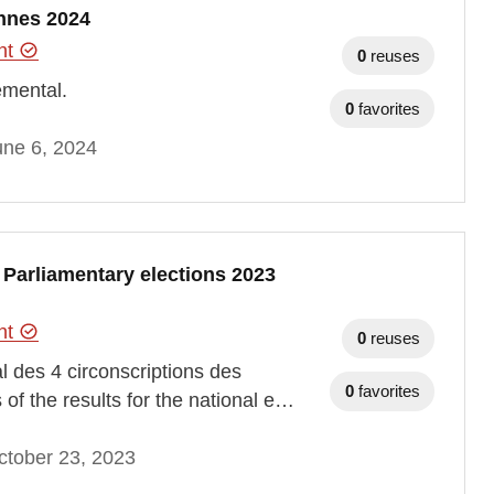
ennes 2024
ent
0
reuses
emental.
0
favorites
une 6, 2024
 - Parliamentary elections 2023
ent
0
reuses
 des 4 circonscriptions des
0
favorites
 of the results for the national e…
ctober 23, 2023