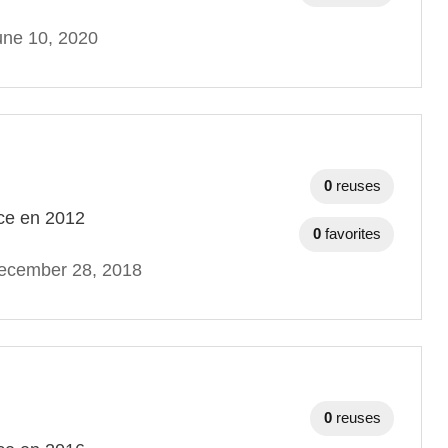
une 10, 2020
0
reuses
nce en 2012
0
favorites
ecember 28, 2018
0
reuses