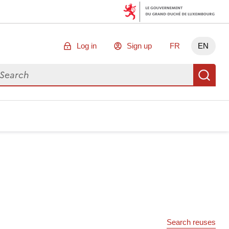
Log in
Sign up
FR
EN
arch for data
Se
Search reuses