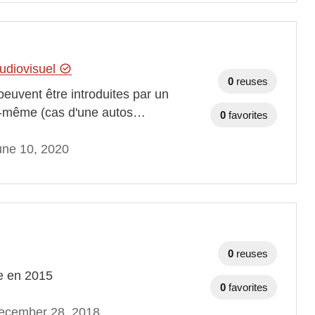
audiovisuel
0
reuses
peuvent être introduites par un
elle-même (cas d'une autos…
0
favorites
une 10, 2020
0
reuses
ce en 2015
0
favorites
ecember 28, 2018