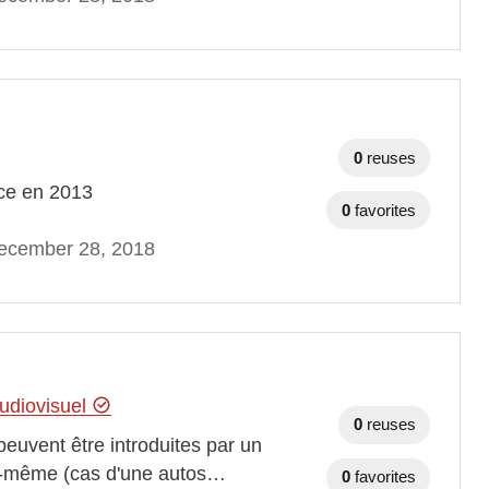
0
reuses
nce en 2013
0
favorites
ecember 28, 2018
audiovisuel
0
reuses
peuvent être introduites par un
elle-même (cas d'une autos…
0
favorites