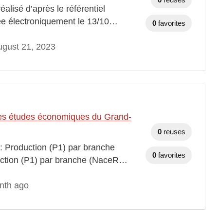
éalisé d’après le référentiel
ée électroniquement le 13/10…
0
favorites
gust 21, 2023
t des études économiques du Grand-
0
reuses
 : Production (P1) par branche
0
favorites
duction (P1) par branche (NaceR…
nth ago