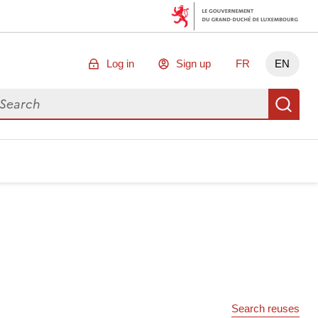
Log in
Sign up
FR
EN
arch for data
Se
Search reuses