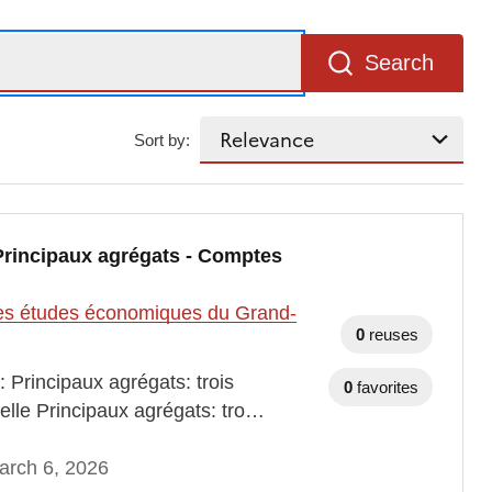
Search
Sort by:
 Principaux agrégats - Comptes
t des études économiques du Grand-
0
reuses
 Principaux agrégats: trois
0
favorites
elle Principaux agrégats: tro…
arch 6, 2026