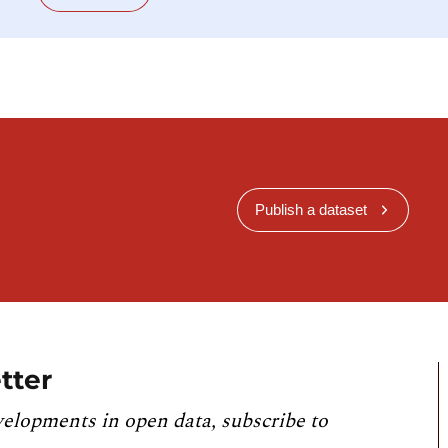
Publish a dataset
tter
velopments in open data, subscribe to