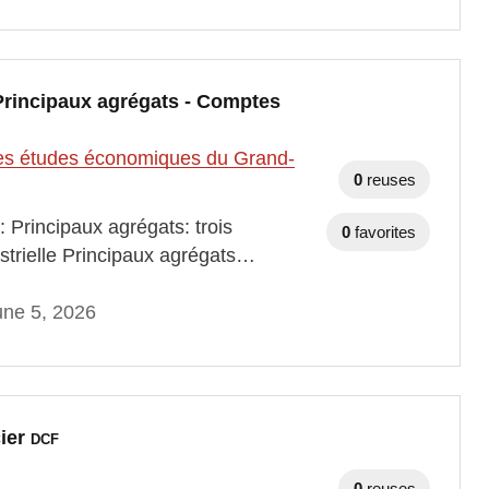
 Principaux agrégats - Comptes
t des études économiques du Grand-
0
reuses
 Principaux agrégats: trois
0
favorites
estrielle Principaux agrégats…
une 5, 2026
cier
DCF
0
reuses