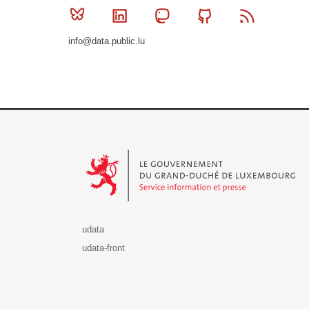
Bluesky
Linkedin
Mastodon
Github
RSS
info@data.public.lu
Le Gouvernement du Grand-Duché de Luxembourg - S
udata
udata-front