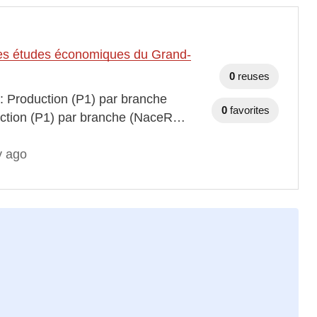
t des études économiques du Grand-
0
reuses
 : Production (P1) par branche
0
favorites
duction (P1) par branche (NaceR…
y ago