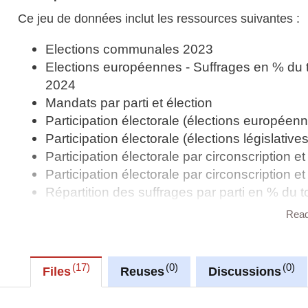
Ce jeu de données inclut les ressources suivantes :
Elections communales 2023
Elections européennes - Suffrages en % du 
2024
Mandats par parti et élection
Participation électorale (élections européen
Participation électorale (élections législatives
Participation électorale par circonscription 
Participation électorale par circonscription 
Répartition des suffrages par parti en % du
1994 - 2009
Rea
Répartition des suffrages par parti en % du
Répartition des suffrages par parti en % du
Sièges par parti (élections européennes)
17
0
0
Files
Reuses
Discussions
Sièges par parti 1999 - 2011
Suffrages des élections législatives 2023