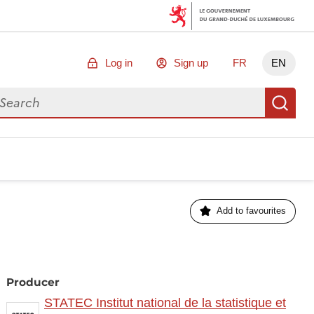
Log in
Sign up
FR
EN
arch for data
Se
Add to favourites
Producer
STATEC Institut national de la statistique et