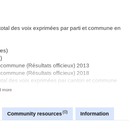
total des voix exprimées par parti et commune en
nes)
)
et commune (Résultats officieux) 2013
et commune (Résultats officieux) 2018
 total des voix exprimées par canton et commune
d more
 total des voix exprimées par commune en 2014
 total des voix exprimées par commune en 2019
0
Community resources
Information