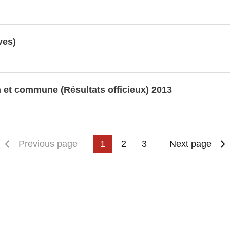
ves)
on et commune (Résultats officieux) 2013
irst page
Previous page
1
2
3
Next page