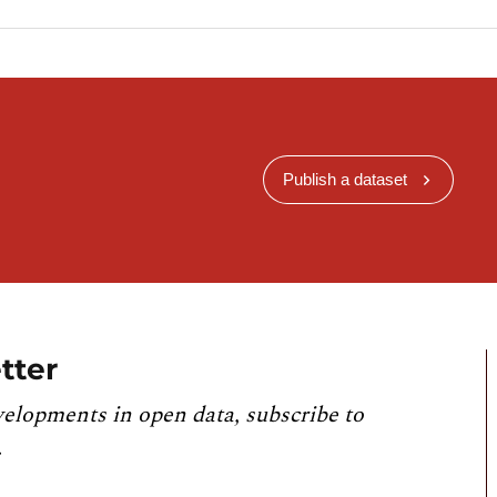
Publish a dataset
tter
velopments in open data, subscribe to
.