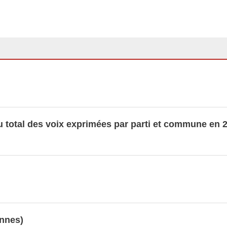
ives 1999, 2004, 2009, 2013, 2018
1999 - 2011
nnées LUSTAT
 total des voix exprimées par parti et commune en 
ennes)