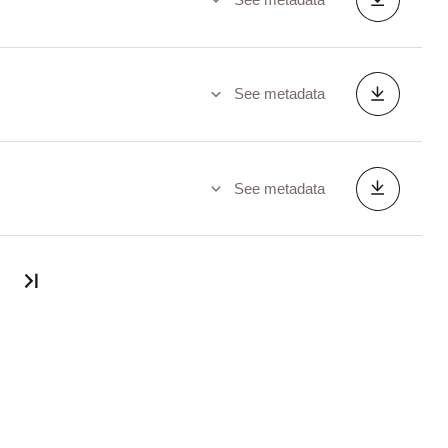
See metadata
See metadata
Last page