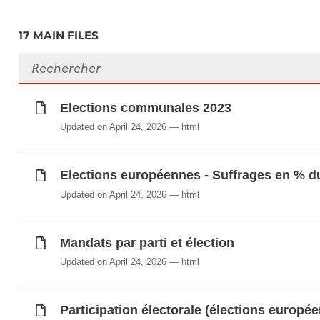
Suffrages et mandats des élections législat
Suffrages et mandats par parti en 2017
17 MAIN FILES
Suffrages par liste (élections européennes)
Search files
Élections communales: Suffrages par parti 
Elections communales 2023
Synchronisé automatiquement depuis la
base de do
Updated on April 24, 2026
html
Elections européennes - Suffrages en % du
Updated on April 24, 2026
html
Mandats par parti et élection
Updated on April 24, 2026
html
Participation électorale (élections europé