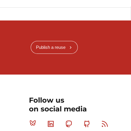
Publish a reuse
Follow us
on social media
Bluesky
Linkedin
Mastodon
Github
RSS