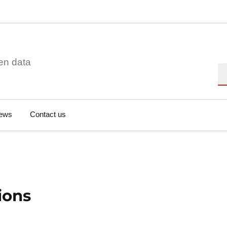
en data
Se
ews
Contact us
ions