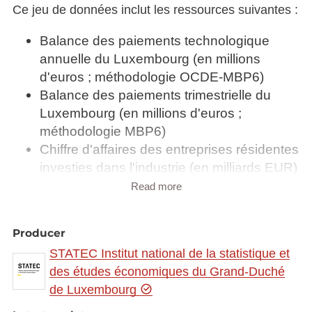
Ce jeu de données inclut les ressources suivantes :
Balance des paiements technologique
annuelle du Luxembourg (en millions
d'euros ; méthodologie OCDE-MBP6)
Balance des paiements trimestrielle du
Luxembourg (en millions d'euros ;
méthodologie MBP6)
Chiffre d'affaires des entreprises résidentes
investies dans l'industrie (en milliards EUR)
Compte courant annuel du Luxembourg
Read more
(en millions d'euros ; méthodologie MBP6)
Compte courant annuel historique du
Producer
Luxembourg - soldes des principales
STATEC Institut national de la statistique et
rubriques 1960 - 2001 (en millions d'euros ;
des études économiques du Grand-Duché
ancienne méthodologie MBP5)
de Luxembourg
Compte courant mensuel du Luxembourg
(en millions d'euros ; méthodologie MBP6)