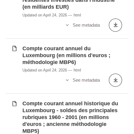
résidentes investies dans l'industrie
économiques investissantes (en millions
(en milliards EUR)
EUR)
Updated on April 24, 2026
html
Résultats nets, dividendes et bénéfices
See metadata
réinvestis (proportionnels à la part
étrangère) par branches économiques
investies (en millions EUR)
Compte courant annuel du
Stocks d'investissements directs de
Luxembourg (en millions d'euros ;
l'étranger (en millions EUR)
méthodologie MBP6)
Stocks d'investissements directs de
Updated on April 24, 2026
html
l'étranger au Luxembourg par branches
See metadata
économiques investies et principaux pays
de provenance (en millions EUR)
Stocks d'investissements directs à
Compte courant annuel historique du
l'étranger (en millions EUR)
Luxembourg - soldes des principales
Échanges annuels de biens (concept bdp)
rubriques 1960 - 2001 (en millions
et services du Luxembourg par partenaire
d'euros ; ancienne méthodologie
(en millions d'euros ; méthodologie MBP6)
MBP5)