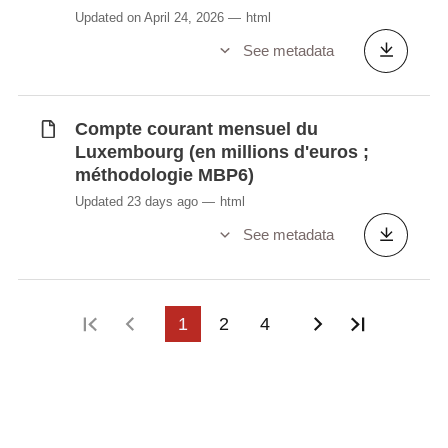
Échanges annuels de services et de
Updated on April 24, 2026
html
services financiers du Luxembourg par
See metadata
zone et partenaire (en millions d'euros ;
méthodologie MBP6)
Compte courant mensuel du
Luxembourg (en millions d'euros ;
Synchronisé automatiquement depuis la
base de
méthodologie MBP6)
données LUSTAT
Updated 23 days ago
html
See metadata
First page
Previous page
1
2
4
Next page
Last pag