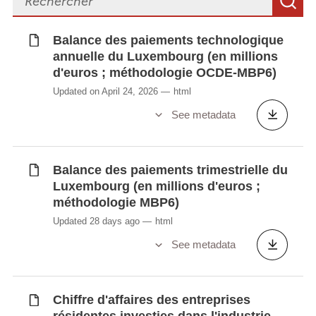
S
Luxembourg par partenaire selon le
principe directionnel étendu (en millions
Balance des paiements technologique
d'euros ; 4e définition de référence de
annuelle du Luxembourg (en millions
l'OCDE)
d'euros ; méthodologie OCDE-MBP6)
Position nette en fin d'année des
Updated on April 24, 2026
html
investissements directs internationaux du
See metadata
Luxembourg selon le principe directionnel
étendu (en millions d'euros ; 4e définition
de référence de l'OCDE)
Balance des paiements trimestrielle du
Revenu net annuel des investissements
Luxembourg (en millions d'euros ;
directs internationaux du Luxembourg
méthodologie MBP6)
selon le principe directionnel étendu (en
Updated 28 days ago
html
millions d'euros ; 4e définition de référence
See metadata
de l'OCDE)
Résultats nets, dividendes et bénéfices
réinvestis (proportionnels à la part
Chiffre d'affaires des entreprises
luxembourgeoise) par branches