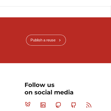
Publish a reuse
Follow us
on social media
Bluesky
Linkedin
Mastodon
Github
RSS