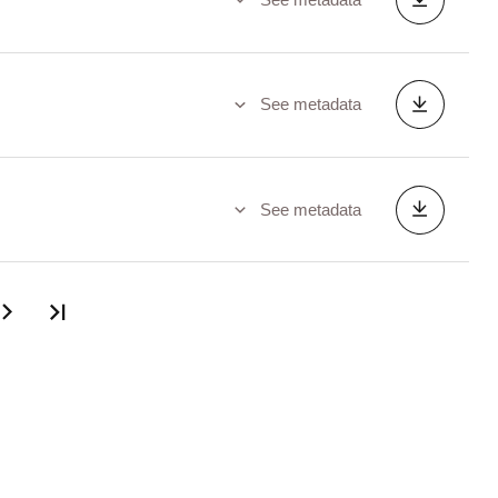
See metadata
See metadata
Last page