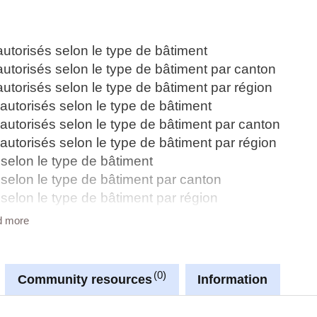
autorisés selon le type de bâtiment
autorisés selon le type de bâtiment par canton
autorisés selon le type de bâtiment par région
autorisés selon le type de bâtiment
autorisés selon le type de bâtiment par canton
autorisés selon le type de bâtiment par région
e selon le type de bâtiment
e selon le type de bâtiment par canton
e selon le type de bâtiment par région
d more
eubles situés au Luxembourg (en millions EUR)
truction
nt
0
Community resources
Information
 généraux
 par corps de métiers