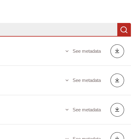
Se
See metadata
See metadata
See metadata
See metadata