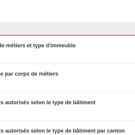
 par corps de métiers 2010 - 2020
e métiers et type d'immeuble 2010 - 2020
 métiers et type d'immeuble
s de métier
tion pour les bâtiments résidentiels achevés
 de métiers et type d'immeuble
nnées LUSTAT
se par corps de métiers
s autorisés selon le type de bâtiment
s autorisés selon le type de bâtiment par canton