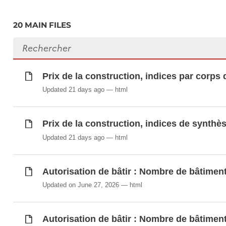
Prix de la construction, indices de synthèse
Prix de la construction, indices par corps d
20 MAIN FILES
Prix de la construction, indices par corps de
Search files
Prix de la construction, pondération par corp
Surface moyenne (en m²) des unités d'habita
Prix de la construction, indices par corps
Updated 21 days ago
html
Synchronisé automatiquement depuis la
base de do
Prix de la construction, indices de synthè
Updated 21 days ago
html
Autorisation de bâtir : Nombre de bâtiment
Updated on June 27, 2026
html
Autorisation de bâtir : Nombre de bâtiment