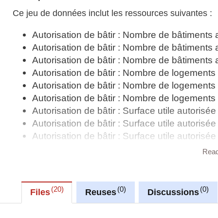
Ce jeu de données inclut les ressources suivantes :
Autorisation de bâtir : Nombre de bâtiments 
Autorisation de bâtir : Nombre de bâtiments 
Autorisation de bâtir : Nombre de bâtiments 
Autorisation de bâtir : Nombre de logements 
Autorisation de bâtir : Nombre de logements 
Autorisation de bâtir : Nombre de logements 
Autorisation de bâtir : Surface utile autorisé
Autorisation de bâtir : Surface utile autorisé
Autorisation de bâtir : Surface utile autorisé
Autorisations de bâtir
Rea
Crédits immobiliers consentis pour des imm
Indices de l'activité industrielle et de la cons
Les bâtiments achevés par genre de bâtime
20
0
0
Files
Reuses
Discussions
Prix de la construction, indices de synthèse
Prix de la construction, indices de synthèse