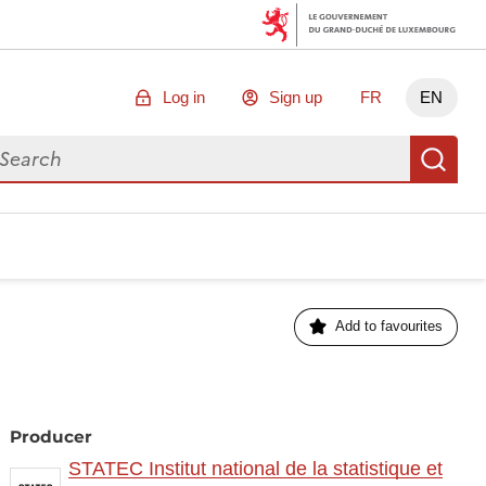
Log in
Sign up
FR
EN
arch for data
Se
Add to favourites
Producer
STATEC Institut national de la statistique et