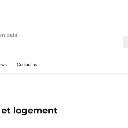
en data
Se
ews
Contact us
n et logement