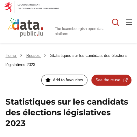
Searc
The luxembourgish open data
Home
Reuses
Statistiques sur les candidats des élections
législatives 2023
Add to favourites
See the reuse
Statistiques sur les candidats
des élections législatives
2023