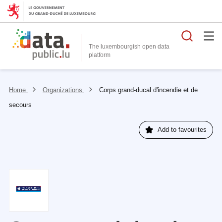
Searc
The luxembourgish open data
Home
Organizations
Corps grand-ducal d'incendie et de
secours
Add to favourites