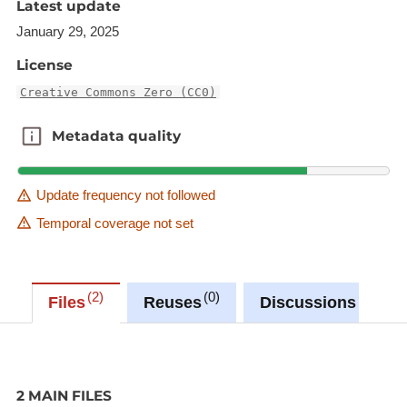
Latest update
January 29, 2025
License
Creative Commons Zero (CC0)
Metadata quality
Metadata quality
Update frequency not followed
Temporal coverage not set
2
0
0
Files
Reuses
Discussions
2 MAIN FILES