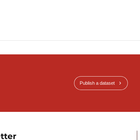
Publish a dataset
tter