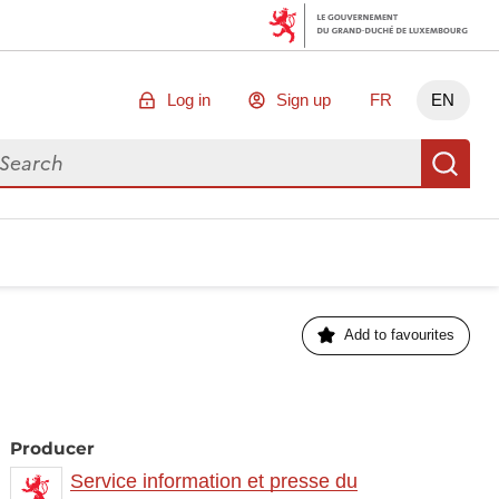
Log in
Sign up
FR
EN
arch for data
Se
Add to favourites
Producer
Service information et presse du