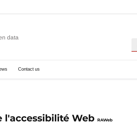
en data
Se
ews
Contact us
e l'accessibilité Web
RAWeb