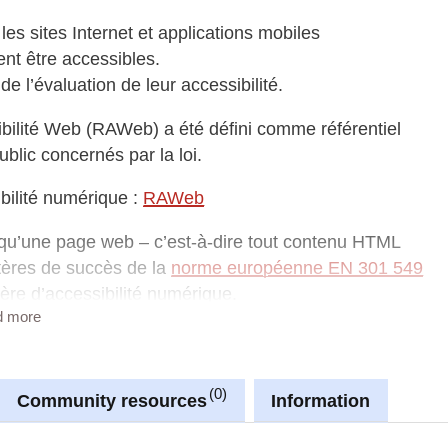
 les sites Internet et applications mobiles
nt être accessibles.
e l’évaluation de leur accessibilité.
sibilité Web (RAWeb) a été défini comme référentiel
blic concernés par la loi.
sibilité numérique :
RAWeb
qu’une page web – c’est-à-dire tout contenu HTML
ères de succès de la
norme européenne EN 301 549
ière d’accessibilité numérique.
d more
rationnel de vérification de la conformité aux
0
Community resources
Information