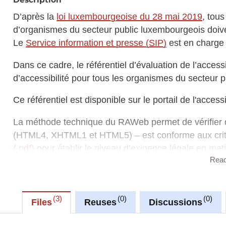
D’après la
loi luxembourgeoise du 28 mai 2019
, tous
d’organismes du secteur public luxembourgeois doive
Le
Service information et presse (SIP)
est en charge d
Dans ce cadre, le référentiel d’évaluation de l’acces
d’accessibilité pour tous les organismes du secteur pu
Ce référentiel est disponible sur le portail de l'acces
La méthode technique du RAWeb permet de vérifier 
(HTML4, XHTML1 et HTML5) – est conforme aux crit
(.pdf)
pour établir le niveau d’exigence légale en mat
Rea
La méthode technique du RAWeb propose un cadre opé
exigences d’accessibilité.
3
0
0
Files
Reuses
Discussions
Elle comporte 136 critères de contrôle.