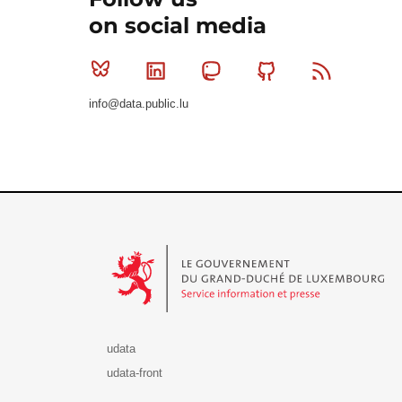
on social media
Bluesky
Linkedin
Mastodon
Github
RSS
info@data.public.lu
Le Gouvernement du Grand-Duché de Luxembourg - S
udata
udata-front