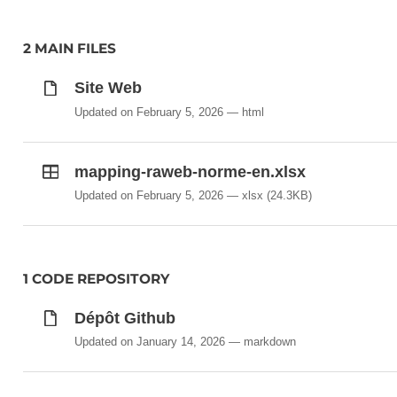
À noter que le RAWeb ne couvre pas les applications 
Référentiel d'évaluation de l'accessibilité des appli
2 MAIN FILES
Une introduction au RAWeb est disponible dans cet ar
tout
Site Web
Updated on February 5, 2026
html
mapping-raweb-norme-en.xlsx
Updated on February 5, 2026
xlsx
(24.3KB)
1 CODE REPOSITORY
Dépôt Github
Updated on January 14, 2026
markdown