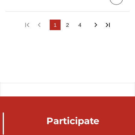
First page
Previous page
1
2
4
Next page
Last pag
Participate