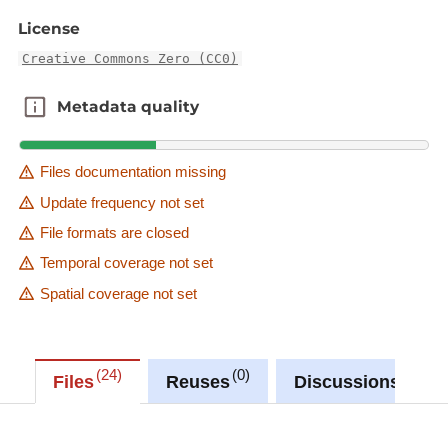
License
Creative Commons Zero (CC0)
Metadata quality
Metadata quality
Files documentation missing
Update frequency not set
File formats are closed
Temporal coverage not set
Spatial coverage not set
24
0
0
Files
Reuses
Discussions