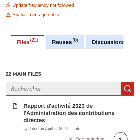
Update frequency not followed
Spatial coverage not set
22
0
0
Files
Reuses
Discussions
22 MAIN FILES
Search files
S
Rapport d'activité 2023 de
l'Administration des contributions
directes
Updated on April 8, 2024
html
See metadata