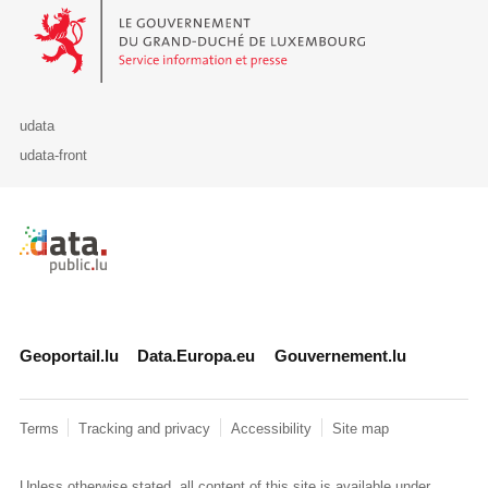
Le Gouvernement du Grand-Duché de Luxembourg - Service Informa
udata
udata-front
Retour à l'accueil de data.public.lu
Geoportail.lu
Data.Europa.eu
Gouvernement.lu
Terms
Tracking and privacy
Accessibility
Site map
Unless otherwise stated, all content of this site is available under