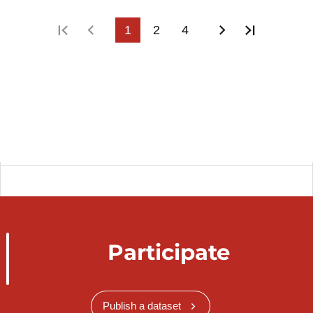
First page
Previous page
1
2
4
Next page
Last pag
Participate
Publish a dataset