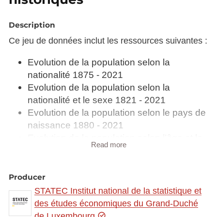
Description
Ce jeu de données inclut les ressources suivantes :
Evolution de la population selon la
nationalité 1875 - 2021
Evolution de la population selon la
nationalité et le sexe 1821 - 2021
Evolution de la population selon le pays de
naissance 1880 - 2021
Evolution de la population selon l’âge et le
Read more
sexe 1880 - 2021
Evolution de la population selon l’état
matrimonial et le sexe 1880 - 2021
Producer
Evolution des indicateurs de logement et
STATEC Institut national de la statistique et
de ménage 1864 - 2021
des études économiques du Grand-Duché
Evolution des ménages privés selon la
de Luxembourg