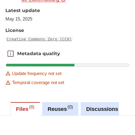
taille du ménage 1900 - 2021
Latest update
Evolution des ménages privés selon le
May 15, 2025
mode de jouissance du logement 1947 -
2021
License
Creative Commons Zero (CC0)
Synchronisé automatiquement depuis la
Metadata quality
base de
Metadata quality
données LUSTAT
Update frequency not set
Temporal coverage not set
8
0
0
Files
Reuses
Discussions