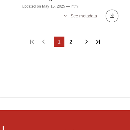
Updated on May 15, 2025
html
See metadata
First page
Previous page
1
2
Next page
Last page