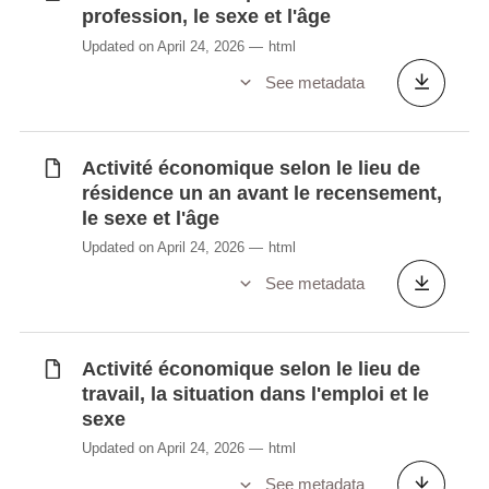
Lieu de résidence un avant le recensement
profession, le sexe et l'âge
selon la position dans le ménage, l'âge et
Updated on April 24, 2026
html
le sexe
See metadata
Lieu de travail selon la nationalité, l'âge et
le sexe
Lieu de travail selon le pays de naissance,
Activité économique selon le lieu de
l'âge et le sexe
résidence un an avant le recensement,
Mode de logement selon la position dans le
le sexe et l'âge
ménage, le sexe et l’âge
Updated on April 24, 2026
html
Mode de logement selon la taille de la
See metadata
localité, le sexe et l’âge
Mode d’occupation du logement selon la
nationalité et l'âge
Activité économique selon le lieu de
Mode d’occupation du logement selon le
travail, la situation dans l'emploi et le
lieu de résidence un avant le recensement,
sexe
le sexe et l’âge
Updated on April 24, 2026
html
Mode d’occupation du logement selon le
See metadata
pays de naissance et l'âge