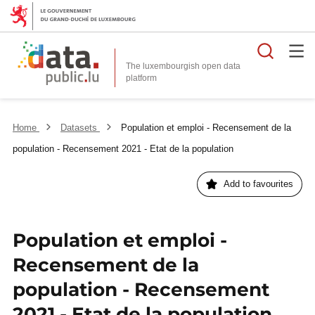
Searc
The luxembourgish open data
Home
Datasets
Population et emploi - Recensement de la
population - Recensement 2021 - Etat de la population
Add to favourites
Population et emploi -
Recensement de la
population - Recensement
2021 - Etat de la population