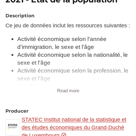
Description
Ce jeu de données inclut les ressources suivantes :
Activité économique selon l'année
d'immigration, le sexe et l'âge
Activité économique selon la nationalité, le
sexe et l'âge
Activité économique selon la profession, le
sexe et l'âge
Activité économique selon le lieu de
Read more
résidence un an avant le recensement, le
sexe et l'âge
Activité économique selon le lieu de travail,
Producer
la situation dans l'emploi et le sexe
STATEC Institut national de la statistique et
Activité économique selon le lieu de travail,
des études économiques du Grand-Duché
le sexe et l'âge
de Luxembourg