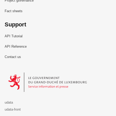
Project governance
le ménage, le pays de naissance, l'âge et
Fact sheets
le sexe
Statut professionnel selon la position dans
Support
le ménage, l’état matrimonial, l'âge et le
sexe
API Tutorial
Statut professionnel selon le niveau
d'éducation, la position dans la famille,
API Reference
l'âge et le sexe
Contact us
Statut professionnel selon le niveau
d'éducation, la position dans le ménage,
l'âge et le sexe
Le Gouvernement du Grand-Duché de Luxembourg - Service Informa
Statut professionnel selon le sexe et l'âge
Statut professionnel selon l’emplacement
du lieu de travail, le sexe et l'âge
Statut professionnel selon l’état
udata
matrimonial, l’âge et le sexe
udata-front