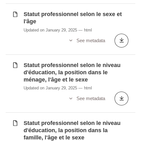
Niveau d'éducation selon le pays de
naissance, l'âge et le sexe
Statut professionnel selon le sexe et
Niveau d'éducation selon le sexe et l'âge
l'âge
Niveau d'éducation selon l’état matrimonial,
Updated on January 29, 2025
html
l'âge et le sexe
See metadata
Niveau d’éducation selon la position dans
la famille, l'âge et le sexe
Niveau d’éducation selon la profession,
Statut professionnel selon le niveau
l’activité économique et le sexe
d'éducation, la position dans le
Niveau d’éducation selon le lieu de travail,
ménage, l'âge et le sexe
le sexe et l'âge
Updated on January 29, 2025
html
Profession selon l'année d'immigration, le
sexe et l'âge
See metadata
Profession selon la nationalité, le sexe et
l'âge
Profession selon le lieu de résidence un an
Statut professionnel selon le niveau
d'éducation, la position dans la
avant le recensement, le sexe et l'âge
famille, l'âge et le sexe
Profession selon le pays de naissance,